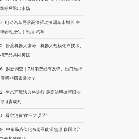
商标后退出市场
6
电动汽车需求高涨驱动澳洲车市增长 中
牌表现强劲｜出海·汽车
OX的吸金
马航飞行员跨国走私7万
视线｜被称为“蟑螂”的印
让中产们甘
粒摇头丸 尿检体内含3种
度Z世代 用街头抗争将教
秘鲁纳斯
00
普渡机器人张涛：机器人规模化靠技术、
”？
毒品
育部长拱下台
13人遇难
和产品共同突破
56
财新调查｜7月消费或有反弹、出口维持
 受哪些因素带动？
进第四届链博
【商旅对话】华住集团
技“链”接产
【特别呈现】寻找100种
CFO：不靠规模取胜，华
【特别呈
42
生态环境法典将施行 最高法明确新旧法
有意思的生活方式·第三对
住三大增长引擎是什么？
有意思的
与追责规则
0
看空消费的“三大误区”
59
中东局势催化东南亚能源焦虑 多国出台
新政加速转型