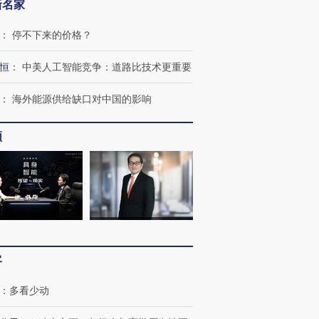
新名家
：
停不下来的价格？
恒
：
中美人工智能竞争：道路比技术更重要
：
海外能源供给缺口对中国的影响
频
客
：
多看少动