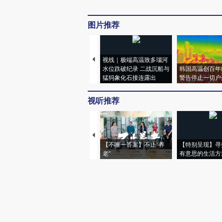
图片推荐
视线｜极端高温致多瑙河
水位跌破纪录 二战沉船与
韩国高温创百年
猛犸象化石接连露出
警告停止一切户
视听推荐
【不唯一答案】不止“养
【特别呈现】寻
老”
有意思的生活方