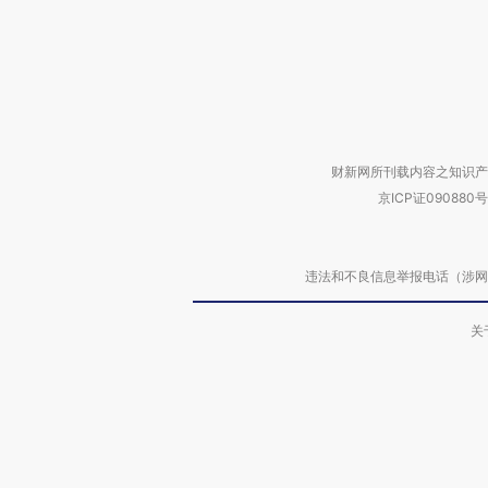
财新网所刊载内容之知识产
京ICP证090880号
违法和不良信息举报电话（涉网络暴力有
关