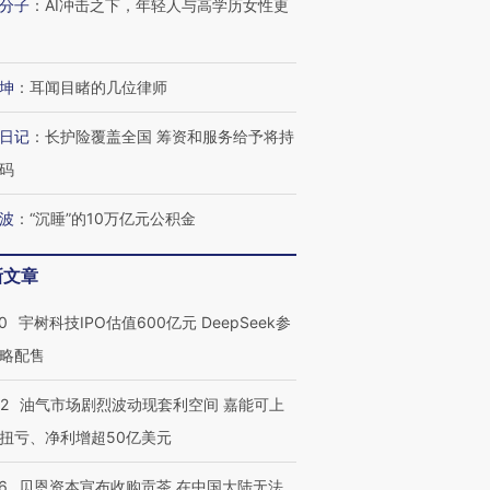
分子
：
AI冲击之下，年轻人与高学历女性更
坤
：
耳闻目睹的几位律师
日记
：
长护险覆盖全国 筹资和服务给予将持
码
波
：
“沉睡”的10万亿元公积金
新文章
0
宇树科技IPO估值600亿元 DeepSeek参
略配售
22
油气市场剧烈波动现套利空间 嘉能可上
扭亏、净利增超50亿美元
6
贝恩资本宣布收购贡茶 在中国大陆无法