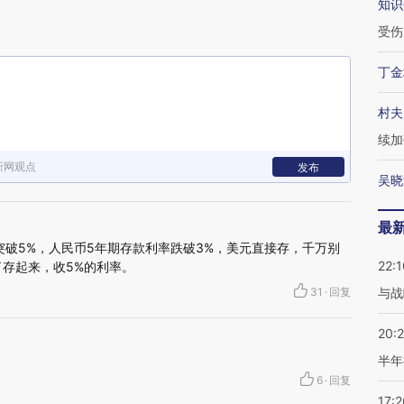
知识
受伤
丁金
村夫
续加
新网观点
发布
吴晓
最
突破5%，人民币5年期存款利率跌破3%，美元直接存，千万别
22:1
了存起来，收5%的利率。
31
·
回复
与战
20:
半年
6
·
回复
17:2