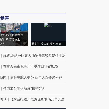
辑推荐
宜昌局部短时降雨
8毫米 紧急转移近
00人
显影｜瓜农的漫长等待
｜
规避封锁 中国超大油轮停靠埃及绕行非洲
｜
在岸人民币兑美元汇率连日升破6.75
我闻
｜
资管掌舵人更替 百年人寿僵局何解
｜
多国出台光伏新政加速转型
周刊
｜
【封面报道】电力现货市场元年突进