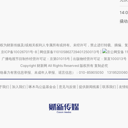
14:
撬动
权为财新传媒及/或相关权利人专属所有或持有。未经许可，禁止进行转载、摘编、
京ICP备10026701号-8
|
网信算备110105862729401250013号
|
京公网安备 11
广播电视节目制作经营许可证：京第01015号
|
出版物经营许可证：第直100013号
Copyright 财新网 All Rights Reserved 版权所有 复制必究
害信息举报、未成年人举报、谣言信息）：010-85905050 13195200605 举报邮
于我们
|
加入我们
|
啄木鸟公益基金会
|
意见与反馈
|
提供新闻线索
|
联系我们
|
友情