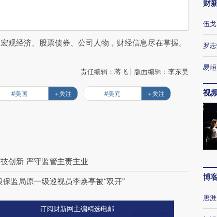
财
伍戈
阅宏观经济、股票债券、公司人物，财经信息尽在掌握。
罗志
易峘
责任编辑：蒋飞 | 版面编辑：李东昊
视
#美国
+关注
#美元
+关注
技创新 严守监管主责主业
博
银保监局原一级巡视员李焕亭被“双开”
唐涯
订阅财新网主编精选电邮