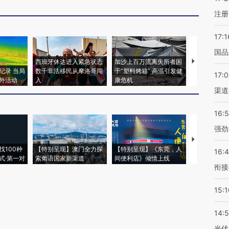
注册
17:1
国品
西班牙休达进入紧急状态
加沙上百万流离失所者困
视线｜HYR
纪录 当局
数千非法移民从摩洛哥闯
于“塑料烤箱” 高温引发健
术：是什么
17:
外活动
入
康危机
心“花钱找虐
渠道
16:
强劲
【推广】走
找100种
【特别呈现】澳门全力探
【特别呈现】《东莞，人
会，让数智科
16:
式·第一对
索葡语国家新渠道
间便利店》倾情上线
业
衔接
15:1
14:
光伏