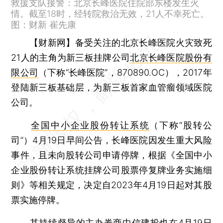
救援支队接警：北京长峰医院住院部东楼发生火
情。截至18时，经转院救治无效，21人不幸死亡。
图：财新 崔先康
【财新网】
备受关注的北京长峰医院火灾致死
21人的主角为新三板挂牌公司
北京长峰医院股份有
限公司
（下称“长峰医院”，870890.OC），2017年
登陆新三板基础层，为新三板首家血管瘤领域医院
公司。
全国中小企业股份转让系统
（下称“股转公
司”）4月19日早间公告，长峰医院因发生重大风险
事件，且未向股转公司申请停牌，根据《全国中小
企业股份转让系统挂牌公司股票停复牌业务实施细
则》等相关规定，决定自2023年4月19日起对其股
票实施停牌。
其持续督导的主办券商
中信建投
也在4月19日