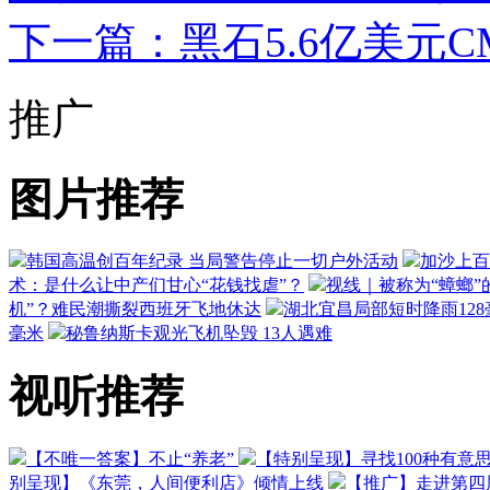
下一篇：黑石5.6亿美元C
推广
图片推荐
韩国高温创百年纪录 当局警告停止一切户外活动
加沙上百
术：是什么让中产们甘心“花钱找虐”？
视线｜被称为“蟑螂”
机”？难民潮撕裂西班牙飞地休达
湖北宜昌局部短时降雨128毫
毫米
秘鲁纳斯卡观光飞机坠毁 13人遇难
视听推荐
【不唯一答案】不止“养老”
【特别呈现】寻找100种有意
别呈现】《东莞，人间便利店》倾情上线
【推广】走进第四