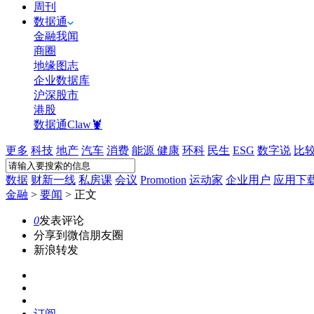
周刊
数据通
金融我闻
商圈
地缘图志
企业数据库
沪深股市
港股
数据通Claw🦞
更多
科技
地产
汽车
消费
能源
健康
环科
民生
ESG
数字说
比
数据
财新一线
私房课
会议
Promotion
运动家
企业用户
应用下
金融
>
要闻
>
正文
0
发表评论
分享到微信朋友圈
新浪转发
订阅