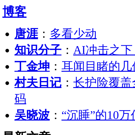
博客
唐涯
：
多看少动
知识分子
：
AI冲击之
丁金坤
：
耳闻目睹的几
村夫日记
：
长护险覆盖
码
吴晓波
：
“沉睡”的10