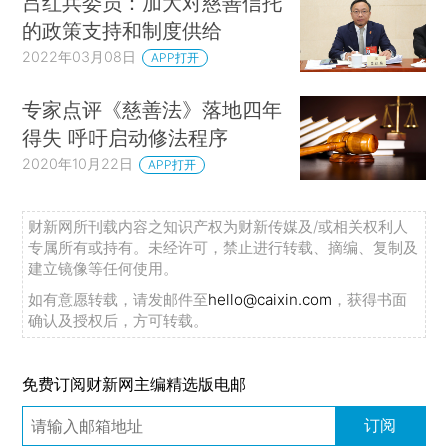
吕红兵委员：加大对慈善信托
的政策支持和制度供给
2022年03月08日
APP打开
专家点评《慈善法》落地四年
得失 呼吁启动修法程序
2020年10月22日
APP打开
财新网所刊载内容之知识产权为财新传媒及/或相关权利人
专属所有或持有。未经许可，禁止进行转载、摘编、复制及
建立镜像等任何使用。
如有意愿转载，请发邮件至
hello@caixin.com
，获得书面
确认及授权后，方可转载。
免费订阅财新网主编精选版电邮
订阅