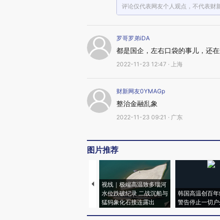
评论仅代表网友个人观点，不代表财
罗哥罗弟iDA
都是国企，左右口袋的事儿，还在
2022-11-23 12:47 · 上海
财新网友0YMAGp
整治金融乱象
2022-11-23 09:21 · 广东
图片推荐
视线｜极端高温致多瑙河
水位跌破纪录 二战沉船与
韩国高温创百年
猛犸象化石接连露出
警告停止一切户