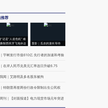
辑推荐
侵”还是“人道危机” 难
撕裂西班牙飞地休达
显影｜瓜农的漫长等待
｜
宇树发行市值610亿 先行者的加速和考验
｜
在岸人民币兑美元汇率连日升破6.75
我闻
｜
艾路明及多名股东被拘
｜
特朗普再签两份行政令限制出生公民权
周刊
｜
【封面报道】电力现货市场元年突进