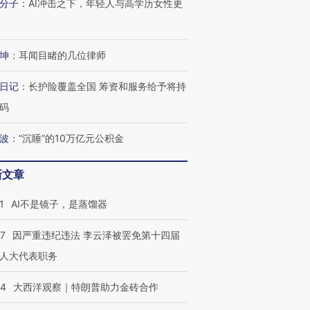
分子
：
AI冲击之下，年轻人与高学历女性更
坤
：
耳闻目睹的几位律师
日记
：
长护险覆盖全国 筹资和服务给予将持
码
波
：
“沉睡”的10万亿元公积金
新文章
1
AI不是镜子，是蒸馏器
07
因严重违纪违法 李云泽被罢免第十四届
人大代表职务
OX的吸金
马航飞行员跨国走私7万
视线｜被称为“蟑螂”的印
让中产们甘
粒摇头丸 尿检体内含3种
度Z世代 用街头抗争将教
秘鲁纳斯
”？
毒品
育部长拱下台
13人遇难
44
大西洋观察｜特朗普助力金砖合作