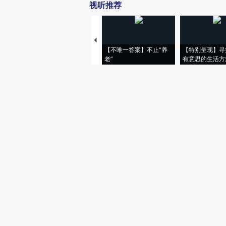
视听推荐
【不唯一答案】不止“养
【特别呈现】寻
老”
有意思的生活方