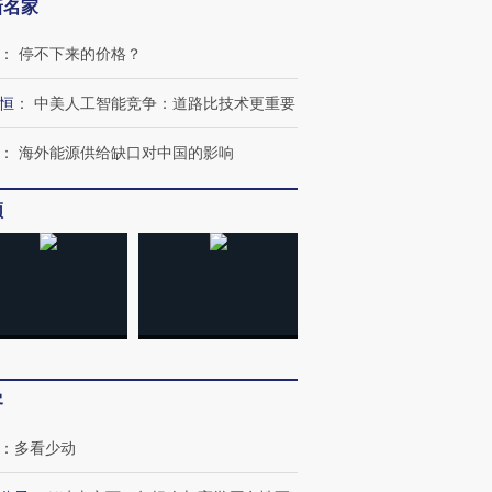
新名家
：
停不下来的价格？
恒
：
中美人工智能竞争：道路比技术更重要
：
海外能源供给缺口对中国的影响
频
客
：
多看少动