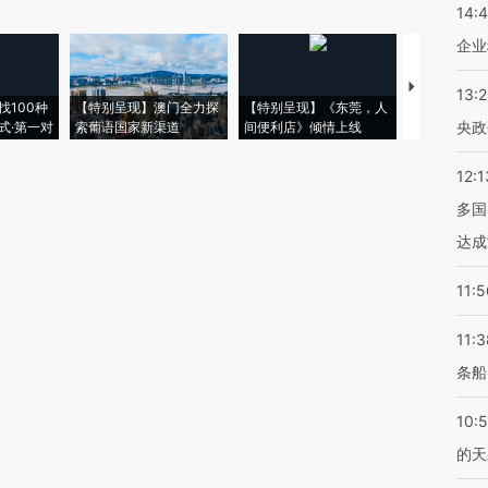
14:
企业
【推广】走
13:
找100种
【特别呈现】澳门全力探
【特别呈现】《东莞，人
会，让数智科
央政
式·第一对
索葡语国家新渠道
间便利店》倾情上线
业
12:1
多国
达成
11:5
11:3
条船
10:
的天