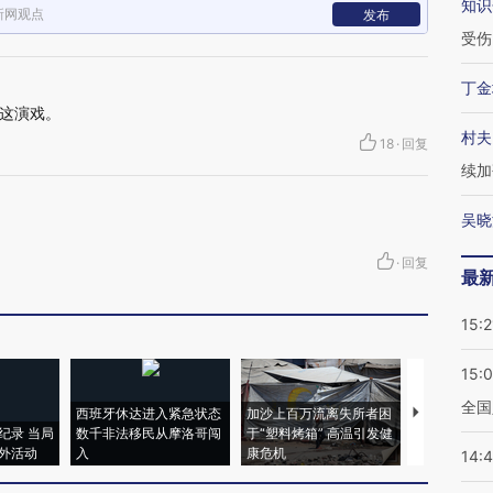
知识
新网观点
发布
受伤
丁金
这演戏。
村夫
18
·
回复
续加
吴晓
·
回复
最
15:2
15:
全国
西班牙休达进入紧急状态
加沙上百万流离失所者困
视线｜HYR
纪录 当局
数千非法移民从摩洛哥闯
于“塑料烤箱” 高温引发健
术：是什么
外活动
入
康危机
心“花钱找虐
14: