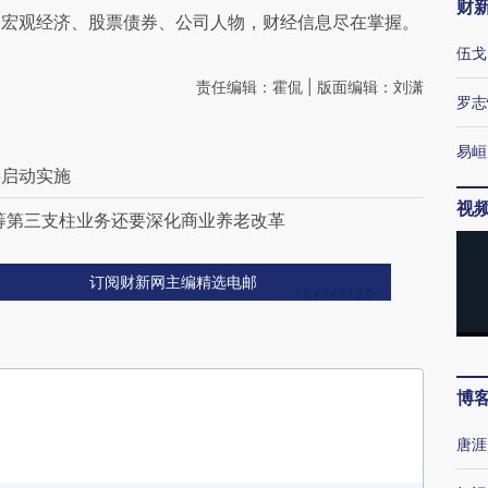
财
阅宏观经济、股票债券、公司人物，财经信息尽在掌握。
伍戈
责任编辑：霍侃 | 版面编辑：刘潇
罗志
易峘
将启动实施
视
筹第三支柱业务还要深化商业养老改革
订阅财新网主编精选电邮
博
唐涯