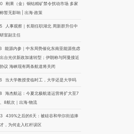
40
刚果（金）铜钴精矿禁令扰动市场 多家
称暂无影响 | 出海·政策
进第四届链博
【商旅对话】华住集团
25
人事观察｜长期任职湖北 周新群升任中
技“链”接产
【特别呈现】寻找100种
CFO：不靠规模取胜，华
【特别呈
研室副主任
有意思的生活方式·第三对
住三大增长引擎是什么？
有意思的
3
能源内参｜中东局势催化东南亚能源焦虑
出台光伏新政加速转型；伊朗称与阿曼接近
协议 海峡现有两条航道将关闭
6
当大学教授变临时工，大学还是大学吗
8
海杰航运：今夏北极航道运营将扩大至7
、8航次｜出海·物流
53
439%之后的6天：被硅谷和华尔街追捧
才，为何走入杠杆误区