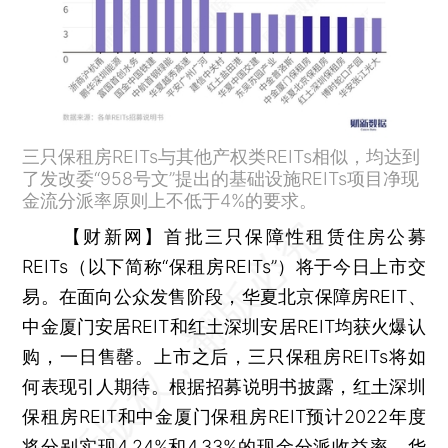
三只保租房REITs与其他产权类REITs相似，均达到
了发改委“958号文”提出的基础设施REITs项目净现
金流分派率原则上不低于4%的要求。
【财新网】
首批三只保障性租赁住房公募
REITs（以下简称“保租房REITs”）将于今日上市交
易。在面向公众发售阶段，华夏北京保障房REIT、
中金厦门安居REIT和红土深圳安居REIT均获火爆认
购，一日售罄。上市之后，三只保租房REITs将如
何表现引人期待。根据招募说明书披露，红土深圳
保租房REIT和中金厦门保租房REIT预计2022年度
将分别实现4.24%和4.33%的现金分派收益率。华