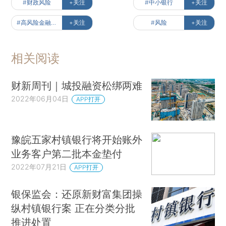
#财政风险
+关注
#中小银行
+关注
#高风险金融机构
+关注
#风险
+关注
相关阅读
财新周刊｜城投融资松绑两难
2022年06月04日
APP打开
豫皖五家村镇银行将开始账外
业务客户第二批本金垫付
2022年07月21日
APP打开
银保监会：还原新财富集团操
纵村镇银行案 正在分类分批
推进处置