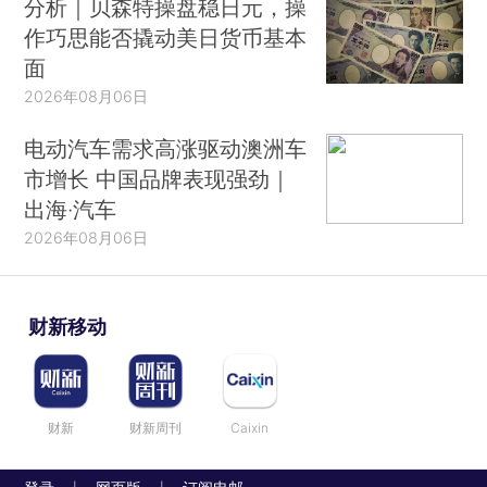
分析｜贝森特操盘稳日元，操
作巧思能否撬动美日货币基本
面
2026年08月06日
电动汽车需求高涨驱动澳洲车
市增长 中国品牌表现强劲｜
出海·汽车
2026年08月06日
财新移动
财新
财新周刊
Caixin