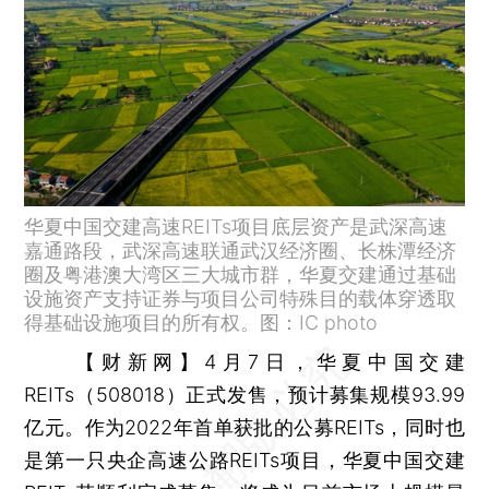
华夏中国交建高速REITs项目底层资产是武深高速
嘉通路段，武深高速联通武汉经济圈、长株潭经济
圈及粤港澳大湾区三大城市群，华夏交建通过基础
设施资产支持证券与项目公司特殊目的载体穿透取
得基础设施项目的所有权。图：IC photo
【财新网】
4月7日，华夏中国交建
REITs（508018）正式发售，预计募集规模93.99
亿元。作为2022年首单获批的公募REITs，同时也
是第一只央企高速公路REITs项目，华夏中国交建