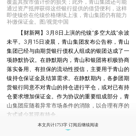
覆盖其按市值计价的损失；此外，青山集团还可能
通过资产抵押获得这些银行提供的借贷便利，这样
即使镍价在伦镍价格继续上涨，青山集团仍有能力
补缴保证金。图/视觉中国
【财新网】
3月8日上演的伦镍“多空大战”余波
未平。3月15日凌晨，青山集团发布公告称，青山
集团已经与由期货银行债权人组成的银团达成了一
项静默协议。在静默期内，青山和银团将积极协商
落实备用、有担保的流动性授信，主要用于青山的
镍持仓保证金及结算需求。在静默期内，各参团期
货银行同意不对青山的持仓进行平仓，或对已有持
仓要求增加保证金。作为协议的重要组成部分，青
山集团应随着异常市场条件的消除，以合理有序的
方式减少其现有持仓。
本文共计1753字 订阅后继续阅读