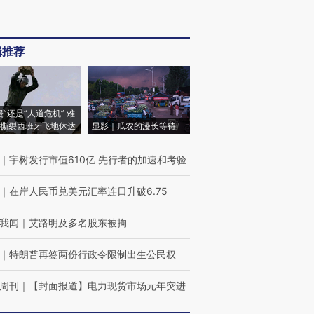
辑推荐
侵”还是“人道危机” 难
撕裂西班牙飞地休达
显影｜瓜农的漫长等待
｜
宇树发行市值610亿 先行者的加速和考验
｜
在岸人民币兑美元汇率连日升破6.75
我闻
｜
艾路明及多名股东被拘
｜
特朗普再签两份行政令限制出生公民权
周刊
｜
【封面报道】电力现货市场元年突进