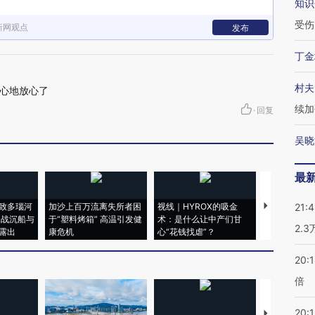
知识
受伤
新网观点
发布
丁金
村夫
心地放心了
续加
·
回复
吴晓
最
致多瑙河
加沙上百万流离失所者困
视线｜HYROX的吸金
马航飞行员
21:
二战沉船与
于“塑料烤箱” 高温引发健
术：是什么让中产们甘
粒摇头丸 尿
2.
露出
康危机
心“花钱找虐”？
毒品
20:
倍
20:1
【推广】走