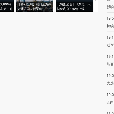
找100种
【特别呈现】澳门全力探
【特别呈现】《东莞，人
会，让数智科
影响
式·第一对
索葡语国家新渠道
间便利店》倾情上线
业
19:5
持续
19:1
过7
19:1
能否
19:
大选
19:0
会向
18: