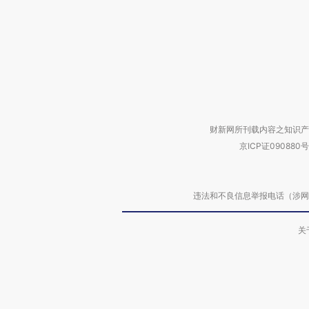
财新网所刊载内容之知识产
京ICP证090880号
违法和不良信息举报电话（涉网络暴力有
关