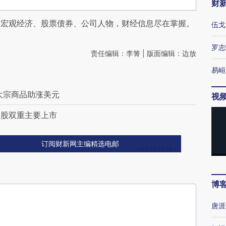
财
阅宏观经济、股票债券、公司人物，财经信息尽在掌握。
伍戈
罗志
责任编辑：李箐 | 版面编辑：边放
易峘
大宗商品助涨美元
视
港股双重主要上市
订阅财新网主编精选电邮
博
唐涯