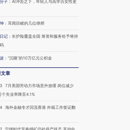
分子
：
AI冲击之下，年轻人与高学历女性更
坤
：
耳闻目睹的几位律师
日记
：
长护险覆盖全国 筹资和服务给予将持
码
波
：
“沉睡”的10万亿元公积金
新文章
跨国走私7万
43
7月美国劳动力市场意外放缓 岗位减少
视线｜被称为“蟑螂”的印
视线｜“入侵”还是“人道危
检体内含3种
度Z世代 用街头抗争将教
机”？难民潮撕裂西班牙
秘鲁纳斯
3万个失业率降至4.1%
育部长拱下台
飞地休达
13人遇难
14
海外金融专才回流香港 外籍工作签证翻
2
宁德时代宜春锂矿仍处停产状态 其动向
进第四届链博
【商旅对话】华住集团