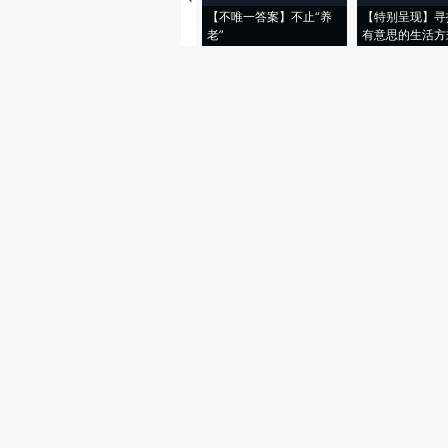
【不唯一答案】不止“养
【特别呈现】寻
老”
有意思的生活方