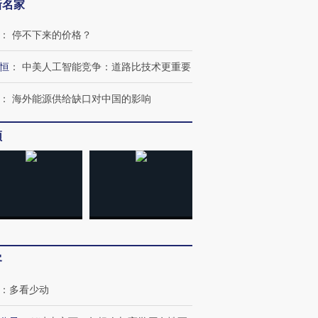
新名家
：
停不下来的价格？
恒
：
中美人工智能竞争：道路比技术更重要
：
海外能源供给缺口对中国的影响
频
客
：
多看少动