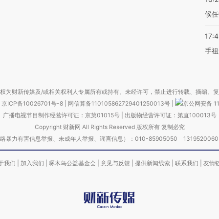
候任
17:
手祖
权为财新传媒及/或相关权利人专属所有或持有。未经许可，禁止进行转载、摘编、
京ICP备10026701号-8
|
网信算备110105862729401250013号
|
京公网安备 11
广播电视节目制作经营许可证：京第01015号
|
出版物经营许可证：第直100013号
Copyright 财新网 All Rights Reserved 版权所有 复制必究
害信息举报、未成年人举报、谣言信息）：010-85905050 13195200605 举报邮
于我们
|
加入我们
|
啄木鸟公益基金会
|
意见与反馈
|
提供新闻线索
|
联系我们
|
友情