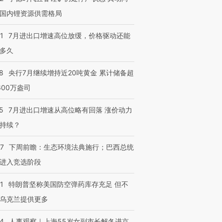
技“链”接产
【特别呈现】寻找100种
CFO：不靠规模取胜，华
【特别呈
国内锂资源供需格局
有意思的生活方式·第三对
住三大增长引擎是什么？
有意思的
1
7月进出口增速高位放缓，价格驱动还能
多久
8
央行7月继续增持近20吨黄金 累计储备超
600万盎司
5
7月进出口增速从高位略有回落 涨价动力
持续？
07
下周前瞻：生态环境法典施行；巴西总统
进入竞选阶段
1
特朗普坚称美国防空弹药库存充足 但不
乌克兰提供更多
24
人事观察｜上海55岁女副市长解冬进京