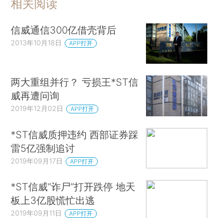
相关阅读
信威通信300亿借壳背后
2013年10月18日
APP打开
两大重组并行？ 亏损王*ST信
威再遭问询
2019年12月02日
APP打开
*ST信威质押违约 西部证券踩
雷5亿强制追讨
2019年09月17日
APP打开
*ST信威“诈尸”打开跌停 地天
板上3亿股慌忙出逃
2019年09月11日
APP打开