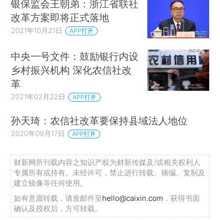
银保监会王朝弟：浙江省联社
改革方案即将正式落地
2021年10月21日
APP打开
中央一号文件：鼓励银行内设
乡村振兴机构 深化农信社改
革
2021年02月22日
APP打开
孙天琦：农信社改革要保持县域法人地位
2020年09月17日
APP打开
财新网所刊载内容之知识产权为财新传媒及/或相关权利人
专属所有或持有。未经许可，禁止进行转载、摘编、复制及
建立镜像等任何使用。
如有意愿转载，请发邮件至
hello@caixin.com
，获得书面
确认及授权后，方可转载。