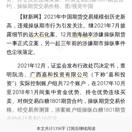
约，操纵期货交易价格。图/视觉中国
【财新网】
2021年中国期货交易规模创历史新
高，违规操纵期市行为引发关注。继2021年7月披
露细节的
远大石化
案、12月
渤海融幸
涉嫌操纵期货
一事正式立案，另一起三年前的涉嫌期市操纵事件
也尘埃落定。
2021年12月，证监会发布行政处罚决定书，查
明阮浩、
广西嘉和投资有限公司
（下称“嘉和投
资”）实际控制账户组共72个账户，在2017年10月
至2018年1月间集中资金优势、持仓优势连续买
卖、对倒交易白糖1801期货合约，操纵期货交易价
格。经交易所测算，涉案账户组操纵白糖1801期货
合约合计盈利1.16亿元。
本文共计1336字 订阅后继续阅读