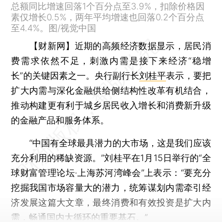
总额同比增速回落1个百分点至3.9%，扣除价格因
素仅增长0.5%，两年平均增速也回落0.2个百分点
至4.4%。图/视觉中国
【财新网】
近期的高频经济数据显示，居民消
费需求依然不足，刺激内需是接下来经济“稳增
长”的关键因素之一。央行副行长
刘桂平
表示，要把
扩大内需与深化金融供给侧结构性改革有机结合，
推动构建更有利于城乡居民收入增长和消费新升级
的金融产品和服务体系。
“中国有全球最具潜力的大市场，这是我们应该
充分利用的稀缺资源。”刘桂平在1月15日举行的“全
球财富管理论坛·上海苏河湾峰会”上表示：“要充分
挖掘我国市场容量大的潜力，统筹谋划内需牵引经
济发展这篇大文章，最终消费和有效投资是扩大内
需，畅通国内大循环的重要基石。”