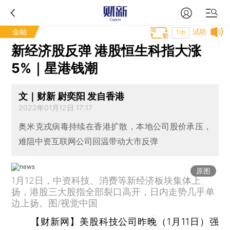
金融
试听
T中
新经济股反弹 港股恒生科指大涨
5%｜星港钱潮
文｜财新 尉奕阳 发自香港
2022年01月12日 17:17
奥米克戎病毒持续在香港扩散，本地公司股价承压，
难阻中资互联网公司回温带动大市反弹
原图
1月12日，中资科技、消费等新经济板块集体上
扬，港股三大股指全部裂口高开，日内走势几乎单
边上扬。图/视觉中国
【财新网】
美股科技公司昨晚（1月11日）强