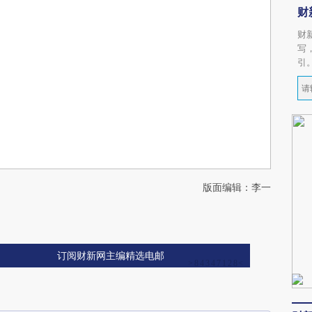
财
财
写
引
版面编辑：李一
订阅财新网主编精选电邮