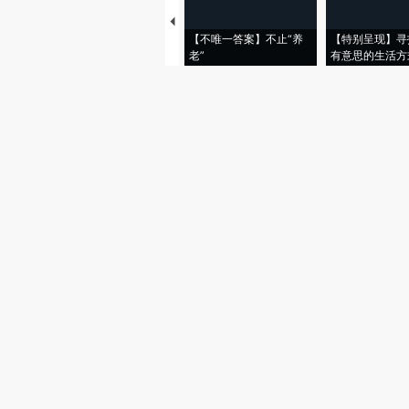
【不唯一答案】不止“养
【特别呈现】寻
老”
有意思的生活方