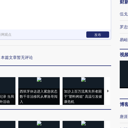
财
伍戈
罗志
新网观点
发布
易峘
视
本篇文章暂无评论
西班牙休达进入紧急状态
加沙上百万流离失所者困
视线｜HYR
纪录 当局
数千非法移民从摩洛哥闯
于“塑料烤箱” 高温引发健
术：是什么
外活动
入
康危机
心“花钱找虐
博
唐涯