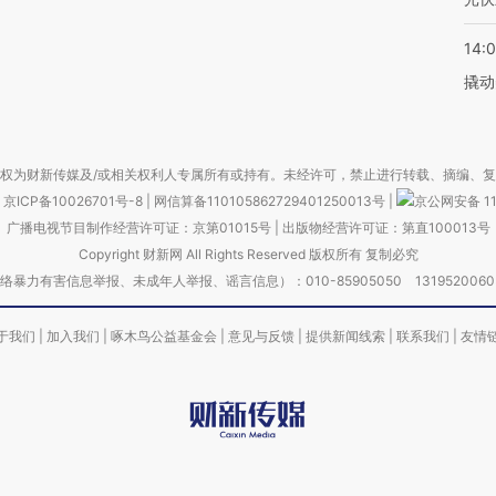
14:
撬动
权为财新传媒及/或相关权利人专属所有或持有。未经许可，禁止进行转载、摘编、
京ICP备10026701号-8
|
网信算备110105862729401250013号
|
京公网安备 11
广播电视节目制作经营许可证：京第01015号
|
出版物经营许可证：第直100013号
Copyright 财新网 All Rights Reserved 版权所有 复制必究
害信息举报、未成年人举报、谣言信息）：010-85905050 13195200605 举报邮
于我们
|
加入我们
|
啄木鸟公益基金会
|
意见与反馈
|
提供新闻线索
|
联系我们
|
友情