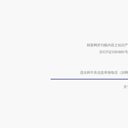
财新网所刊载内容之知识产
京ICP证090880号
违法和不良信息举报电话（涉网络暴力有
关