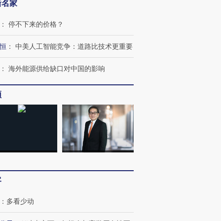
新名家
：
停不下来的价格？
恒
：
中美人工智能竞争：道路比技术更重要
：
海外能源供给缺口对中国的影响
频
OX的吸金
马航飞行员跨国走私7万
视线｜被称为“蟑螂”的印
让中产们甘
粒摇头丸 尿检体内含3种
度Z世代 用街头抗争将教
秘鲁纳斯
”？
毒品
育部长拱下台
13人遇难
客
：
多看少动