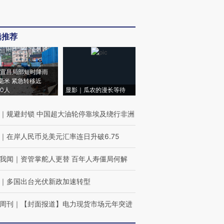
辑推荐
宜昌局部短时降雨
8毫米 紧急转移近
00人
显影｜瓜农的漫长等待
｜
规避封锁 中国超大油轮停靠埃及绕行非洲
｜
在岸人民币兑美元汇率连日升破6.75
我闻
｜
资管掌舵人更替 百年人寿僵局何解
｜
多国出台光伏新政加速转型
周刊
｜
【封面报道】电力现货市场元年突进