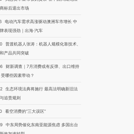
商标后退出市场
6
电动汽车需求高涨驱动澳洲车市增长 中
牌表现强劲｜出海·汽车
00
普渡机器人张涛：机器人规模化靠技术、
和产品共同突破
56
财新调查｜7月消费或有反弹、出口维持
 受哪些因素带动？
42
生态环境法典将施行 最高法明确新旧法
与追责规则
0
看空消费的“三大误区”
59
中东局势催化东南亚能源焦虑 多国出台
新政加速转型