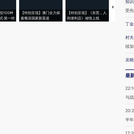
知识
【推广】走
受伤
找100种
【特别呈现】澳门全力探
【特别呈现】《东莞，人
会，让数智科
式·第一对
索葡语国家新渠道
间便利店》倾情上线
业
丁金
村夫
续加
吴晓
最
22:1
与战
20:
半年
17:2