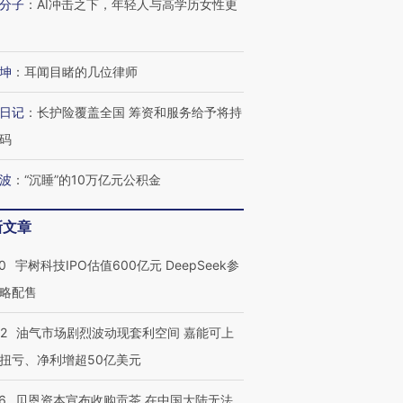
分子
：
AI冲击之下，年轻人与高学历女性更
进第四届链博
【商旅对话】华住集团
技“链”接产
【特别呈现】寻找100种
CFO：不靠规模取胜，华
【特别呈
有意思的生活方式·第三对
住三大增长引擎是什么？
有意思的
坤
：
耳闻目睹的几位律师
日记
：
长护险覆盖全国 筹资和服务给予将持
码
波
：
“沉睡”的10万亿元公积金
新文章
0
宇树科技IPO估值600亿元 DeepSeek参
略配售
22
油气市场剧烈波动现套利空间 嘉能可上
扭亏、净利增超50亿美元
6
贝恩资本宣布收购贡茶 在中国大陆无法