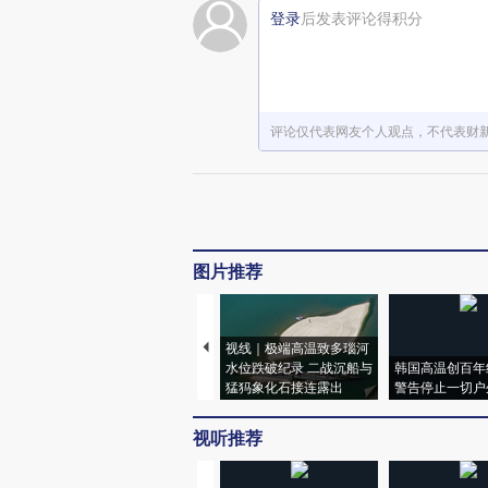
登录
后发表评论得积分
评论仅代表网友个人观点，不代表财
图片推荐
视线｜极端高温致多瑙河
水位跌破纪录 二战沉船与
韩国高温创百年
猛犸象化石接连露出
警告停止一切户
视听推荐