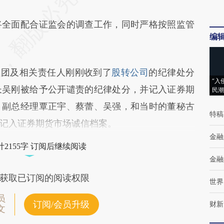
全面配合证监会的调查工作，同时严格按照监管
编
团及相关责任人刚刚收到了
股转公司
的纪律处分
“入
长吴刚被给予公开谴责的纪律处分，并记入证券期
民潮
，副总经理覃正宇、蔡蕾、吴强，和当时的董秘古
特稿
记入证券期货市场诚信档案。
金融
2155字 订阅后继续阅读
金融
获取已订阅的阅读权限
世界
员
订阅/会员升级
财新
文