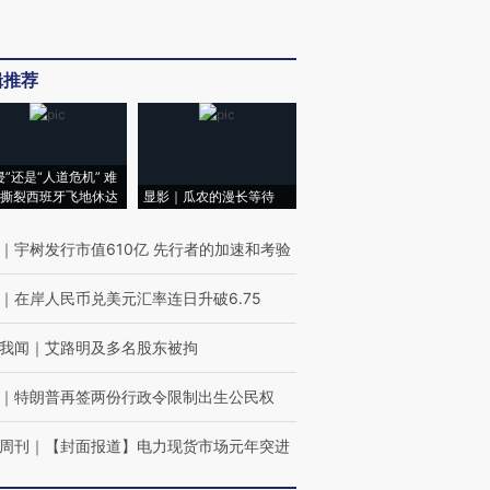
辑推荐
侵”还是“人道危机” 难
撕裂西班牙飞地休达
显影｜瓜农的漫长等待
｜
宇树发行市值610亿 先行者的加速和考验
｜
在岸人民币兑美元汇率连日升破6.75
我闻
｜
艾路明及多名股东被拘
｜
特朗普再签两份行政令限制出生公民权
周刊
｜
【封面报道】电力现货市场元年突进