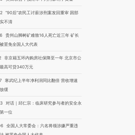
32
“90后”农民工讨薪涉刑案发回重审 因部
实不清
36
贵州山脚树矿难致16人死亡近三年 矿长
被罢免全国人大代表
2
非京籍五环内购房社保降至一年 北京市公
最高可贷340万元
7
寒武纪上半年净利润同比翻倍 营收增速
放缓
53
对话｜邱仁宗：临床研究参与者的安全永
第一位
06
全国人大常委会：六名将领涉嫌严重违
法 被罢免全国人大代表