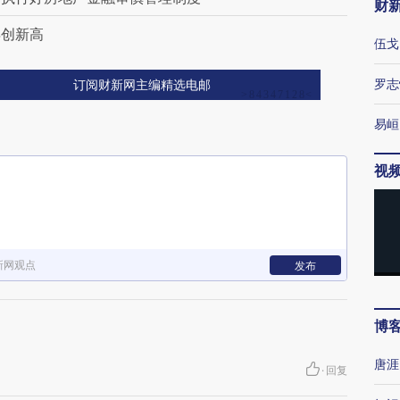
财
年创新高
伍戈
罗志
订阅财新网主编精选电邮
易峘
视
新网观点
发布
博
唐涯
·
回复