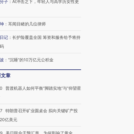
分子
：
AI冲击之下，年轻人与高学历女性更
坤
：
耳闻目睹的几位律师
日记
：
长护险覆盖全国 筹资和服务给予将持
码
波
：
“沉睡”的10万亿元公积金
跨国走私7万
视线｜被称为“蟑螂”的印
视线｜“入侵”还是“人道危
检体内含3种
度Z世代 用街头抗争将教
机”？难民潮撕裂西班牙
秘鲁纳斯
育部长拱下台
飞地休达
13人遇难
新文章
00
普渡机器人如何平衡“脚踏实地”与“仰望星
？
进第四届链博
【商旅对话】华住集团
57
特朗普召开矿业圆桌会 拟向关键矿产投
技“链”接产
【特别呈现】寻找100种
CFO：不靠规模取胜，华
【特别呈
20亿美元
有意思的生活方式·第三对
住三大增长引擎是什么？
有意思的
09
美日联合干预汇率，为何影响了黄金