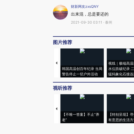
财新网友zxsQNY
出来混，总是要还的
2021-09-30 03:11 · 泰州
图片推荐
视线｜极端高温
韩国高温创百年纪录 当局
水位跌破纪录 
警告停止一切户外活动
猛犸象化石接连
视听推荐
【不唯一答案】不止“养
【特别呈现】寻
老”
有意思的生活方