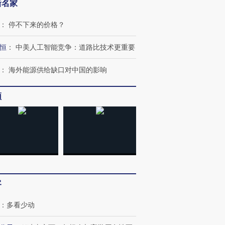
新名家
：
停不下来的价格？
恒
：
中美人工智能竞争：道路比技术更重要
：
海外能源供给缺口对中国的影响
频
客
：
多看少动