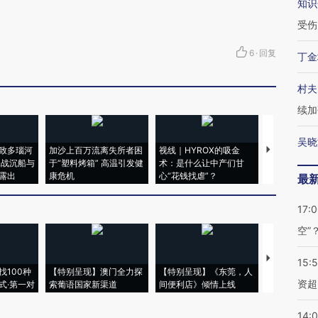
知识
受伤
6
·
回复
丁金
村夫
续加
吴晓
致多瑙河
加沙上百万流离失所者困
视线｜HYROX的吸金
马航飞行员
二战沉船与
于“塑料烤箱” 高温引发健
术：是什么让中产们甘
粒摇头丸 尿
露出
康危机
心“花钱找虐”？
毒品
最
17:
空”
【推广】走
15:
找100种
【特别呈现】澳门全力探
【特别呈现】《东莞，人
会，让数智科
资超
式·第一对
索葡语国家新渠道
间便利店》倾情上线
业
14: