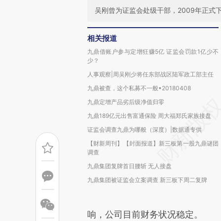
吴刚曾为证监会处级干部，2009年正
相关报道
九鼎借账户参与定增狂赚5亿 证监会罚款1亿少不
少？
人事观察|周吴刚少将任东部战区陆军政工部主任
九鼎被查，这个私募不一般•20180408
九鼎定增产品劣后级净值归零
九鼎189亿元出售富通保险 周大福郑氏家族接盘
证监会调查九鼎为哪般（深度）|数据通专供
【财新周刊】【封面报道】新三板第一股九鼎谜团
调查
九鼎集团复牌首日腰斩 无人接盘
九鼎集团被证监会立案调查 新三板下周二复牌
响，公司目前财务状况稳定。