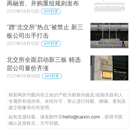
再融资、并购重组规则发布
2021年09月10日
APP打开
“蹭”北交所“热点”被禁止 新三
板公司出手打击
2021年09月10日
APP打开
北交所全面启动新三板 精选
层公司量价齐涨
2021年09月06日
APP打开
财新网所刊载内容之知识产权为财新传媒及/或相关权利人
专属所有或持有。未经许可，禁止进行转载、摘编、复制及
建立镜像等任何使用。
如有意愿转载，请发邮件至
hello@caixin.com
，获得书面
确认及授权后，方可转载。