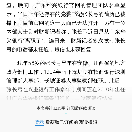
查。晚间，广东华兴银行官网的管理团队名单显
示，当日上午还存在的党委书记张长弓的简历已被
撤下，目前官网的这一页面已无法打开。另有一位
内部人士则对财新记者称，张长弓近日是从广东华
兴银行“离职了”。连日来，财新记者多次拨打张长
弓的电话都未接通，短信也未获回复。
现年56岁的张长弓早年在安徽、江西省的地方
政府部门工作，1994年南下深圳，在
招商银行
深圳
管理部人事部、
长城证券
人事监察部任职。此后，
张长弓在
兴业银行
工作多年，期间还在2010年出任
过广东华兴银行筹备组组长，与这家银行结缘。
本文共计1219字 订阅后继续阅读
登录
后获取已订阅的阅读权限