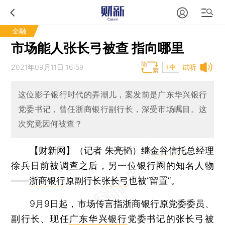
金融
市场能人张长弓被查 指向哪里
2021年09月11日 16:59
试听
T中
这位影子银行时代的弄潮儿，案发前是广东华兴银行
党委书记，曾任浙商银行副行长，深受市场瞩目。这
次究竟因何被查？
【财新网】（记者 朱亮韬）
继
金谷信托
总经理
徐兵
日前被调查之后，另一位银行圈的知名人物
——
浙商银行
原副行长
张长弓
也被“留置”。
9月9日起，市场传言指浙商银行原党委委员、
副行长、现任
广东华兴银行
党委书记的张长弓被