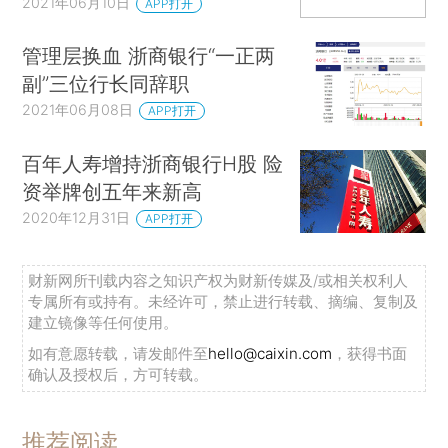
2021年06月10日
APP打开
管理层换血 浙商银行“一正两
副”三位行长同辞职
2021年06月08日
APP打开
百年人寿增持浙商银行H股 险
资举牌创五年来新高
2020年12月31日
APP打开
财新网所刊载内容之知识产权为财新传媒及/或相关权利人
专属所有或持有。未经许可，禁止进行转载、摘编、复制及
建立镜像等任何使用。
如有意愿转载，请发邮件至
hello@caixin.com
，获得书面
确认及授权后，方可转载。
推荐阅读