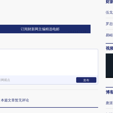
财
伍戈
罗志
订阅财新网主编精选电邮
易峘
视
新网观点
发布
博
本篇文章暂无评论
唐涯