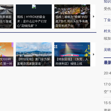
知识
受伤
失所者困
视线｜HYROX的吸金
视线｜被称为“蟑螂”的印
视线｜“入侵
丁金
高温引发健
术：是什么让中产们甘
度Z世代 用街头抗争将教
机”？难民潮
心“花钱找虐”？
育部长拱下台
飞地休达
村夫
续加
吴晓
【推广】走
找100种
【特别呈现】澳门全力探
【特别呈现】《东莞，人
会，让数智科
最
式·第一对
索葡语国家新渠道
间便利店》倾情上线
业
20:
17:
空”
15:
资超