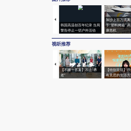
加沙上百万流离
韩国高温创百年纪录 当局
于“塑料烤箱” 
警告停止一切户外活动
康危机
视听推荐
【不唯一答案】不止“养
【特别呈现】寻
老”
有意思的生活方