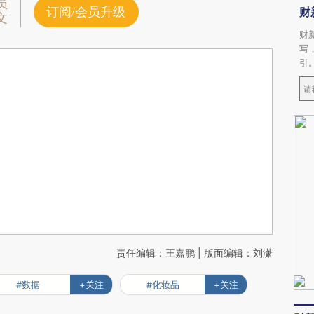
员
订阅/会员升级
财
文
财
写
引
责任编辑：王嘉鹏 | 版面编辑：刘潇
#数据
+关注
#化妆品
+关注