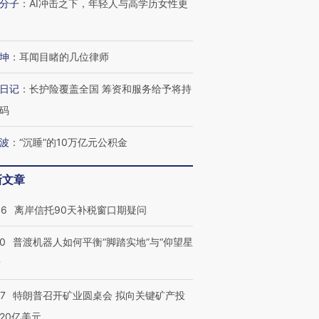
分子
：
AI冲击之下，年轻人与高学历女性更
”还是“人道危
湖北宜昌局部短时降雨
哈尔滨遭遇短时极端强降
坤
：
耳闻目睹的几位律师
撕裂西班牙
128毫米 紧急转移近
雨 3小时累计雨量超80毫
秘鲁纳斯
4000人
米
13人遇难
日记
：
长护险覆盖全国 筹资和服务给予将持
码
波
：
“沉睡”的10万亿元公积金
进第四届链博
【商旅对话】华住集团
技“链”接产
【特别呈现】寻找100种
CFO：不靠规模取胜，华
【特别呈
新文章
有意思的生活方式·第三对
住三大增长引擎是什么？
有意思的
46
离岸信托90天补税窗口期疑问
00
普渡机器人如何平衡“脚踏实地”与“仰望星
？
57
特朗普召开矿业圆桌会 拟向关键矿产投
20亿美元