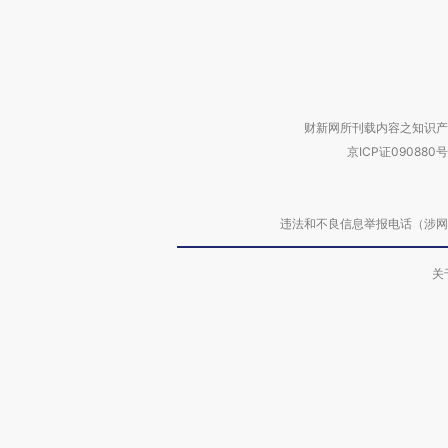
财新网所刊载内容之知识产
京ICP证090880号
违法和不良信息举报电话（涉网络暴力有
关