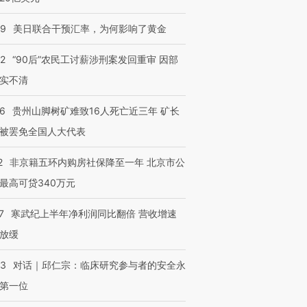
09
美日联合干预汇率，为何影响了黄金
32
“90后”农民工讨薪涉刑案发回重审 因部
实不清
36
贵州山脚树矿难致16人死亡近三年 矿长
被罢免全国人大代表
2
非京籍五环内购房社保降至一年 北京市公
最高可贷340万元
7
寒武纪上半年净利润同比翻倍 营收增速
放缓
53
对话｜邱仁宗：临床研究参与者的安全永
第一位