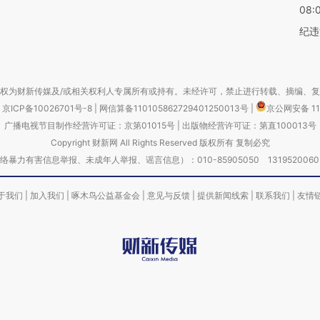
08:
纪违
权为财新传媒及/或相关权利人专属所有或持有。未经许可，禁止进行转载、摘编、
京ICP备10026701号-8
|
网信算备110105862729401250013号
|
京公网安备 11
广播电视节目制作经营许可证：京第01015号
|
出版物经营许可证：第直100013号
Copyright 财新网 All Rights Reserved 版权所有 复制必究
害信息举报、未成年人举报、谣言信息）：010-85905050 13195200605 举报邮
于我们
|
加入我们
|
啄木鸟公益基金会
|
意见与反馈
|
提供新闻线索
|
联系我们
|
友情