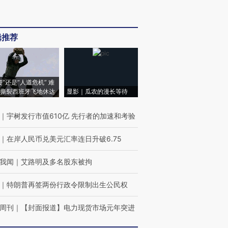
辑推荐
侵”还是“人道危机” 难
撕裂西班牙飞地休达
显影｜瓜农的漫长等待
｜
宇树发行市值610亿 先行者的加速和考验
｜
在岸人民币兑美元汇率连日升破6.75
我闻
｜
艾路明及多名股东被拘
｜
特朗普再签两份行政令限制出生公民权
周刊
｜
【封面报道】电力现货市场元年突进