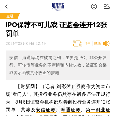
金融
IPO保荐不可儿戏 证监会连开12张
罚单
2021年08月09日 22:49
试听
T中
安信、海通等均在被罚之列，主要是IPO、非公开发
行、可转债等业务的不审慎和内控失效，被证监会采
取警示函或责令改正的措施
【财新网】（记者
刘彩萍
）
券商作为资本市
场“看门人”，其投行业务仍然存在诸多违法违规行
为。8月6日证监会机构部对券商投行业务连开12张
罚单，共涉及
安信证券
、
海通证券
、
第一创业证