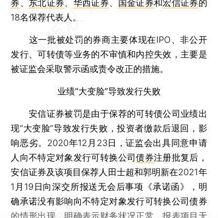
券
、
东北证券
、
华西证券
、
国金证券
和
宏信证券
的
18名保荐代表人。
这一批被处罚的券商主要体现在IPO、非公开
发行、可转债等业务的不审慎和内控失效，主要是
被证监会采取警示函或责令改正的措施。
业绩“大变脸”导致发行失败
安信证券被罚是由于保荐的可转债公司业绩出
现“大变脸”导致发行失败，投资者缴款后退回，影
响恶劣。2020年12月23日，证监会出具同意申请
人向不特定对象发行可转换公司
债券
注册批复后，
安信证券及该项目保荐人田士超和郭明新在2021年
1月19日向深交所报送无会后事项《承诺函》，明
确承诺没有影响向不特定对象发行可转换公司债券
的情形出现，明确表示财务状况正常，报表项目无