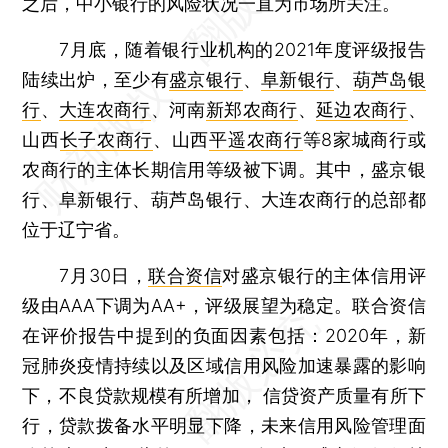
之后，中小银行的风险状况一直为市场所关注。
7月底，随着银行业机构的2021年度评级报告
陆续出炉，至少有
盛京银行
、
阜新银行
、
葫芦岛银
行
、
大连农商行
、河南
新郑农商行
、
延边农商行
、
山西
长子农商行
、山西
平遥农商行
等8家城商行或
农商行的主体长期信用等级被下调。其中，盛京银
行、阜新银行、葫芦岛银行、大连农商行的总部都
位于辽宁省。
7月30日，
联合资信
对盛京银行的主体信用评
级由AAA下调为AA+，评级展望为稳定。联合资信
在评价报告中提到的负面因素包括：2020年，新
冠肺炎疫情持续以及区域信用风险加速暴露的影响
下，不良贷款规模有所增加， 信贷资产质量有所下
行，贷款拨备水平明显下降，未来信用风险管理面