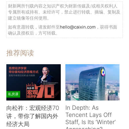
财新网所刊载内容之知识产权为财新传媒及/或相关权利人
专属所有或持有。未经许可，禁止进行转载、摘编、复制及
建立镜像等任何使用。
如有意愿转载，请发邮件至
hello@caixin.com
，获得书面
确认及授权后，方可转载。
推荐阅读
私房课
In Depth: As
向松祚：宏观经济70
Tencent Lays Off
讲，带你了解国内外
Staff, Is Its ‘Winter’
经济大局