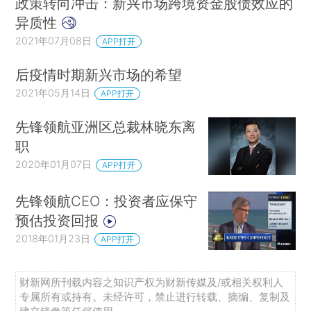
政策转向冲击：新兴市场跨境资金股债效应的
异质性
2021年07月08日
APP打开
后疫情时期新兴市场的希望
2021年05月14日
APP打开
先锋领航亚洲区总裁林晓东离
职
2020年01月07日
APP打开
先锋领航CEO：投资者应保守
预估投资回报
2018年01月23日
APP打开
财新网所刊载内容之知识产权为财新传媒及/或相关权利人
专属所有或持有。未经许可，禁止进行转载、摘编、复制及