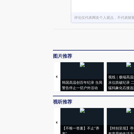
评论仅代表网友个人观点，不代表财
图片推荐
视线｜极端高温
韩国高温创百年纪录 当局
水位跌破纪录 
警告停止一切户外活动
猛犸象化石接连
视听推荐
【不唯一答案】不止“养
【特别呈现】寻
老”
有意思的生活方