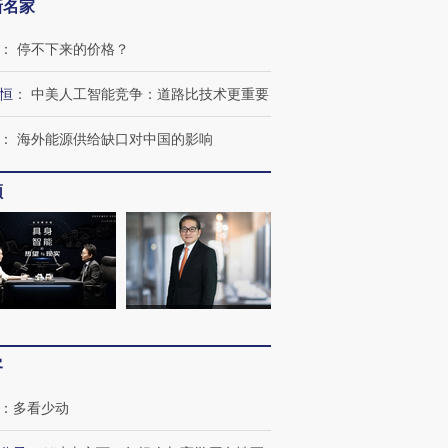
新名家
：
停不下来的价格？
恒
：
中美人工智能竞争：道路比技术更重要
：
海外能源供给缺口对中国的影响
频
跨国走私7万
视线｜被称为“蟑螂”的印
视线｜“入侵”还是“人道危
检体内含3种
度Z世代 用街头抗争将教
机”？难民潮撕裂西班牙
秘鲁纳斯
育部长拱下台
飞地休达
13人遇难
客
：
多看少动
进第四届链博
【商旅对话】华住集团
技“链”接产
【特别呈现】寻找100种
CFO：不靠规模取胜，华
【特别呈
有意思的生活方式·第三对
住三大增长引擎是什么？
有意思的