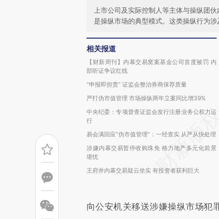
上市公司及实际控制人等主体与操纵团伙
是操纵市场的典型模式。这类操纵行为涉
相关报道
【财新周刊】内幕交易窝案基金公司首度被罚 内
部听证争议红线
“申报即担责” 证监会整治券商保荐质量
严打伪市值管理 市场操纵两年立案同比增39%
中央纪委：专项督查证监会发行注册业务公权力运
行
易会满回应“伪市值管理”：一经查实 从严从快处理
涉嫌内幕交易暂停收购珠免 格力地产多元化前景
堪忧
王府井内幕交易疑云坐实 有投资者获利巨大
向公安机关移送涉嫌操纵市场犯罪