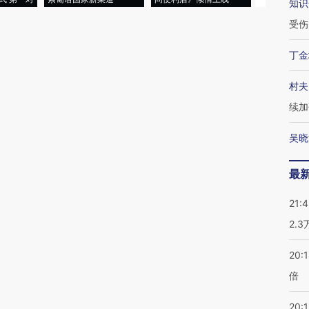
知识
受伤
丁金
村夫
续加
吴晓
最
21:
2.
20:
倍
20:1