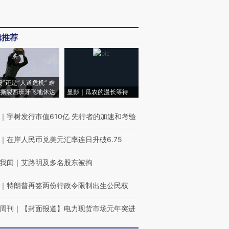
辑推荐
侵”还是“人道危机” 难
撕裂西班牙飞地休达
显影｜瓜农的漫长等待
｜
宇树发行市值610亿 先行者的加速和考验
｜
在岸人民币兑美元汇率连日升破6.75
我闻
｜
艾路明及多名股东被拘
｜
特朗普再签两份行政令限制出生公民权
周刊
｜
【封面报道】电力现货市场元年突进