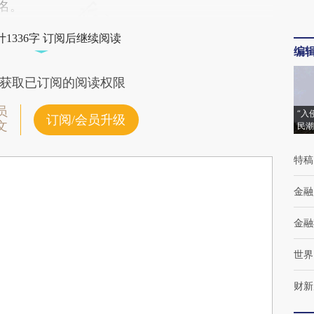
0名。
1336字 订阅后继续阅读
编
获取已订阅的阅读权限
员
“入
订阅/会员升级
文
民潮
特稿
金融
金融
世界
财新