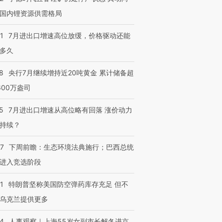
国内锂资源供需格局
1
7月进出口增速高位放缓，价格驱动还能
多久
8
央行7月继续增持近20吨黄金 累计储备超
600万盎司
5
7月进出口增速从高位略有回落 涨价动力
持续？
07
下周前瞻：生态环境法典施行；巴西总统
进入竞选阶段
1
特朗普坚称美国防空弹药库存充足 但不
乌克兰提供更多
24
人事观察｜上海55岁女副市长解冬进京