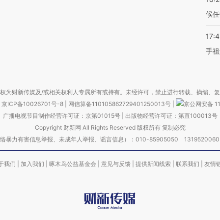
候任
17:
手祖
权为财新传媒及/或相关权利人专属所有或持有。未经许可，禁止进行转载、摘编、
京ICP备10026701号-8
|
网信算备110105862729401250013号
|
京公网安备 11
广播电视节目制作经营许可证：京第01015号
|
出版物经营许可证：第直100013号
Copyright 财新网 All Rights Reserved 版权所有 复制必究
害信息举报、未成年人举报、谣言信息）：010-85905050 13195200605 举报邮
于我们
|
加入我们
|
啄木鸟公益基金会
|
意见与反馈
|
提供新闻线索
|
联系我们
|
友情