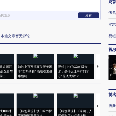
财
伍戈
新网观点
发布
罗志
本篇文章暂无评论
易峘
视
致多瑙河
加沙上百万流离失所者困
视线｜HYROX的吸金
马航飞行员
二战沉船与
于“塑料烤箱” 高温引发健
术：是什么让中产们甘
粒摇头丸 尿
露出
康危机
心“花钱找虐”？
毒品
博
唐涯
【推广】走
找100种
【特别呈现】澳门全力探
【特别呈现】《东莞，人
会，让数智科
式·第一对
索葡语国家新渠道
间便利店》倾情上线
业