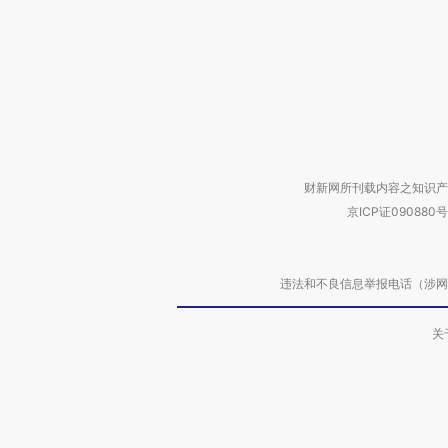
财新网所刊载内容之知识产
京ICP证090880号
违法和不良信息举报电话（涉网络暴力有
关