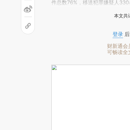
件总数76%，移送犯罪嫌疑人33
本文共计
登录
后
财新通会
可畅读全