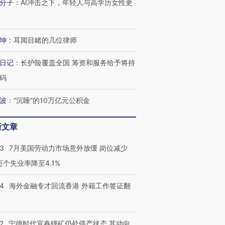
分子
：
AI冲击之下，年轻人与高学历女性更
坤
：
耳闻目睹的几位律师
日记
：
长护险覆盖全国 筹资和服务给予将持
码
波
：
“沉睡”的10万亿元公积金
新文章
43
7月美国劳动力市场意外放缓 岗位减少
3万个失业率降至4.1%
14
海外金融专才回流香港 外籍工作签证翻
2
宁德时代宜春锂矿仍处停产状态 其动向