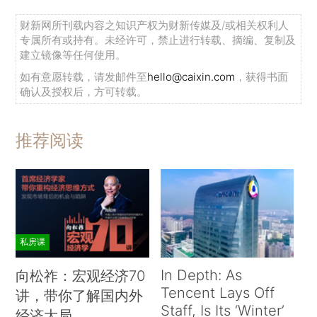
财新网所刊载内容之知识产权为财新传媒及/或相关权利人
专属所有或持有。未经许可，禁止进行转载、摘编、复制及
建立镜像等任何使用。
如有意愿转载，请发邮件至
hello@caixin.com
，获得书面
确认及授权后，方可转载。
推荐阅读
私房课
In Depth: As
向松祚：宏观经济70
Tencent Lays Off
讲，带你了解国内外
Staff, Is Its ‘Winter’
经济大局