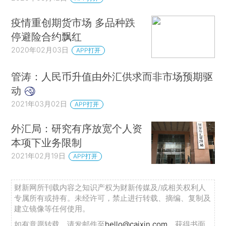
疫情重创期货市场 多品种跌
停避险合约飘红
2020年02月03日
APP打开
管涛：人民币升值由外汇供求而非市场预期驱
动
2021年03月02日
APP打开
外汇局：研究有序放宽个人资
本项下业务限制
2021年02月19日
APP打开
财新网所刊载内容之知识产权为财新传媒及/或相关权利人
专属所有或持有。未经许可，禁止进行转载、摘编、复制及
建立镜像等任何使用。
如有意愿转载，请发邮件至
hello@caixin.com
，获得书面