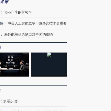
新名家
：
停不下来的价格？
恒
：
中美人工智能竞争：道路比技术更重要
：
海外能源供给缺口对中国的影响
跨国走私7万
视线｜HYROX的吸金
视线｜被
频
检体内含3种
术：是什么让中产们甘
泽连斯基密集出访美英 索
度Z世代
心“花钱找虐”？
要防空导弹“救急”
育部长拱
进第四届链博
【商旅对话】华住集团
技“链”接产
【特别呈现】寻找100种
CFO：不靠规模取胜，华
【特别呈
客
有意思的生活方式·第三对
住三大增长引擎是什么？
有意思的
：
多看少动