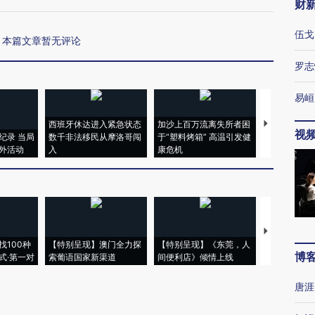
财
伍戈
本篇文章暂无评论
罗志
易峘
西班牙休达进入紧急状态
加沙上百万流离失所者困
马航飞行员
视
纪录 当局
数千非法移民从摩洛哥闯
于“塑料烤箱” 高温引发健
粒摇头丸 尿
外活动
入
康危机
毒品
【推广】走
找100种
【特别呈现】澳门全力探
【特别呈现】《东莞，人
会，让数智科
博
式·第一对
索葡语国家新渠道
间便利店》倾情上线
业
唐涯