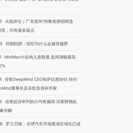
3
火线评论｜广东雷州“特教老师招聘违
很雷，仍有诸多疑点
05
控制陷阱：组织为什么会越管越胖
1
MiniMax今起纳入港股通 盘间涨幅最高
77%
4
谷歌DeepMind CEO哈萨比斯卸任 转任
epMind董事长及谷歌首席科学家
6
侦查起诉审判执行均有漏洞 涉案财物处
象何解
58
罗兰贝格：全球汽车市场逐渐区域化已成