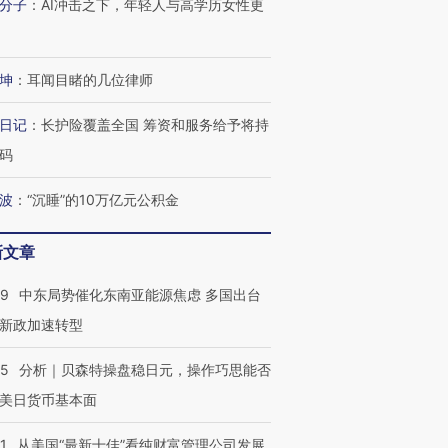
分子
：
AI冲击之下，年轻人与高学历女性更
坤
：
耳闻目睹的几位律师
日记
：
长护险覆盖全国 筹资和服务给予将持
码
波
：
“沉睡”的10万亿元公积金
新文章
59
中东局势催化东南亚能源焦虑 多国出台
新政加速转型
05
分析｜贝森特操盘稳日元，操作巧思能否
美日货币基本面
1
从美国“最新十佳”看纯财富管理公司发展