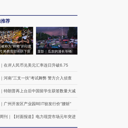
辑推荐
|被称为“蟑螂”的印度
代 将教育部长拱下台
显影｜瓜农的漫长等待
｜
在岸人民币兑美元汇率连日升破6.75
｜
河南“三支一扶”考试舞弊 警方介入侦查
｜
特朗普再上台后中国留学生获签数量大减
｜
广州开发区产业园REIT较发行价“腰斩”
周刊
｜
【封面报道】电力现货市场元年突进