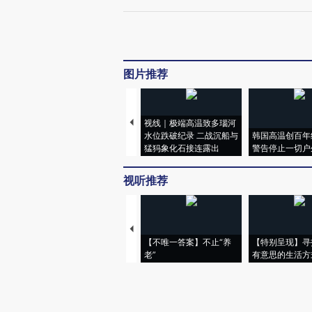
图片推荐
视线｜极端高温致多瑙河
水位跌破纪录 二战沉船与
韩国高温创百年
猛犸象化石接连露出
警告停止一切户
视听推荐
【不唯一答案】不止“养
【特别呈现】寻
老”
有意思的生活方