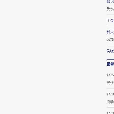
知识
受伤
丁金
村夫
续加
吴晓
最
14:
光伏
14:
撬动
14:0