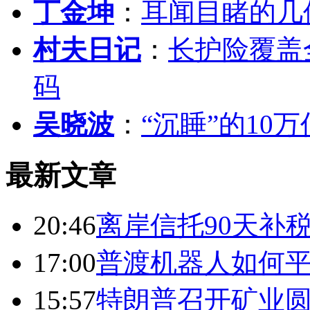
丁金坤
：
耳闻目睹的几
村夫日记
：
长护险覆盖
码
吴晓波
：
“沉睡”的10
最新文章
20:46
离岸信托90天补
17:00
普渡机器人如何平
15:57
特朗普召开矿业圆