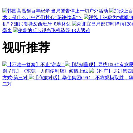
韩国高温创百年纪录 当局警告停止一切户外活动
加沙上百
术：是什么让中产们甘心“花钱找虐”？
视线｜被称为“蟑螂”
机”？难民潮撕裂西班牙飞地休达
湖北宜昌局部短时降雨128毫
毫米
秘鲁纳斯卡观光飞机坠毁 13人遇难
视听推荐
【不唯一答案】不止“养老”
【特别呈现】寻找100种有意
别呈现】《东莞，人间便利店》倾情上线
【推广】走进第四
方式·第三对
【商旅对话】华住集团CFO：不靠规模取胜，
二对