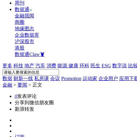
周刊
数据通
金融我闻
商圈
地缘图志
企业数据库
沪深股市
港股
数据通Claw🦞
更多
科技
地产
汽车
消费
能源
健康
环科
民生
ESG
数字说
比
数据
财新一线
私房课
会议
Promotion
运动家
企业用户
应用下
金融
>
要闻
>
正文
0
发表评论
分享到微信朋友圈
新浪转发
订阅