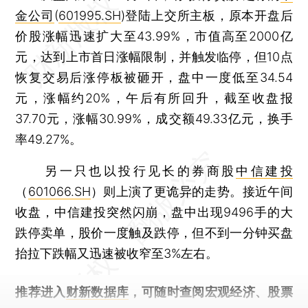
金公司
(
601995.SH
)登陆上交所主板，原本开盘后
价股涨幅迅速扩大至43.99%，市值高至2000亿
元，达到上市首日涨幅限制，并触发临停，但10点
恢复交易后涨停板被砸开，盘中一度低至34.54
元，涨幅约20%，午后有所回升，截至收盘报
37.70元，涨幅30.99%，成交额49.33亿元，换手
率49.27%。
另一只也以投行见长的券商股
中信建投
（
601066.SH
）则上演了更诡异的走势。接近午间
收盘，中信建投突然闪崩，盘中出现9496手的大
跌停卖单，股价一度触及跌停，但不到一分钟买盘
抬拉下跌幅又迅速被收窄至3%左右。
推荐进入
财新数据库
，可随时查阅宏观经济、股票