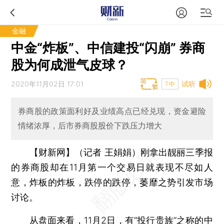
金融
中金“炸板”、中信建投“闪崩” 券商
股为何成泄气皮球？
2020年11月02日 17:01
试听
T中
券商股的政策面利好及业绩高点已经兑现，资金避险
情绪浓厚，后市券商股股价下跌压力增大
【财新网】（记者 王娟娟）
刚拿出靓丽三季报
的券商股却在11月第一个交易日就表现不尽如人
意，炸板的炸板，跌停的跌停，萎靡之势引发市场
讨论。
从盘面来看，11月2日，有“投行贵族”之称的
中