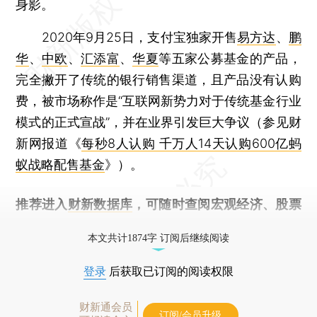
身影。
2020年9月25日，支付宝独家开售
易方达
、
鹏
华
、
中欧
、
汇添富
、
华夏
等五家公募基金的产品，
完全撇开了传统的银行销售渠道，且产品没有认购
费，被市场称作是“互联网新势力对于传统基金行业
模式的正式宣战”，并在业界引发巨大争议（参见财
新网报道《
每秒8人认购 千万人14天认购600亿蚂
蚁战略配售基金
》）。
推荐进入
财新数据库
，可随时查阅宏观经济、股票
债券、公司人物，财经信息尽在掌握。
本文共计1874字 订阅后继续阅读
登录
后获取已订阅的阅读权限
财新通会员
订阅/会员升级