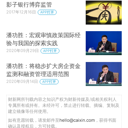
影子银行博弈监管
2017年12月16日
APP打开
潘功胜：宏观审慎政策国际经
验与我国的探索实践
2020年09月29日
APP打开
潘功胜：将稳步扩大房企资金
监测和融资管理适用范围
2020年09月14日
APP打开
财新网所刊载内容之知识产权为财新传媒及/或相关权利人
专属所有或持有。未经许可，禁止进行转载、摘编、复制及
建立镜像等任何使用。
如有意愿转载，请发邮件至
hello@caixin.com
，获得书面
确认及授权后，方可转载。