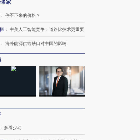
新名家
：
停不下来的价格？
恒
：
中美人工智能竞争：道路比技术更重要
：
海外能源供给缺口对中国的影响
OX的吸金
马航飞行员跨国走私7万
视线｜被称为“蟑螂”的印
让中产们甘
频
粒摇头丸 尿检体内含3种
度Z世代 用街头抗争将教
秘鲁纳斯
”？
毒品
育部长拱下台
13人遇难
进第四届链博
【商旅对话】华住集团
技“链”接产
【特别呈现】寻找100种
CFO：不靠规模取胜，华
【特别呈
有意思的生活方式·第三对
住三大增长引擎是什么？
有意思的
客
：
多看少动