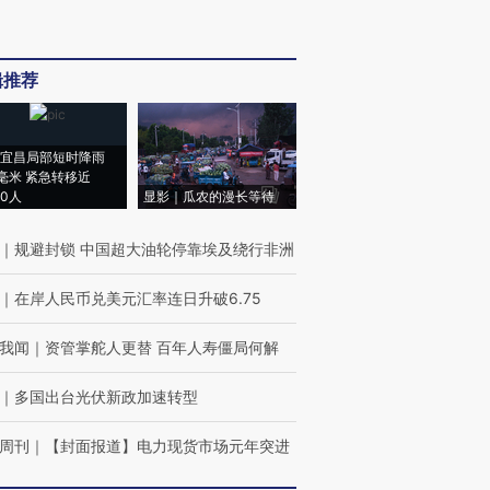
辑推荐
宜昌局部短时降雨
8毫米 紧急转移近
00人
显影｜瓜农的漫长等待
｜
规避封锁 中国超大油轮停靠埃及绕行非洲
｜
在岸人民币兑美元汇率连日升破6.75
我闻
｜
资管掌舵人更替 百年人寿僵局何解
｜
多国出台光伏新政加速转型
周刊
｜
【封面报道】电力现货市场元年突进