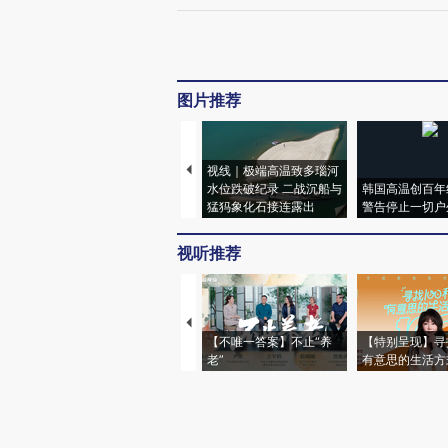
图片推荐
视线｜极端高温致多瑙河
水位跌破纪录 二战沉船与
韩国高温创百年
猛犸象化石接连露出
警告停止一切户
视听推荐
【不唯一答案】不止“养
【特别呈现】寻
老”
有意思的生活方