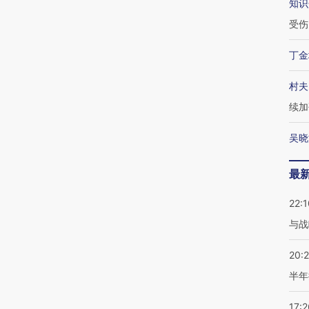
知识
受伤
丁金
村夫
续加
吴晓
最
22:1
与战
20:
半年
17:2