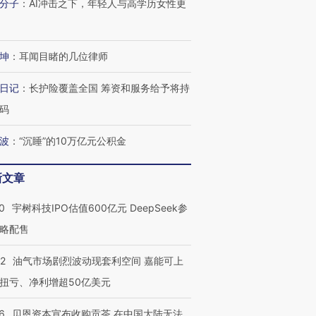
分子
：
AI冲击之下，年轻人与高学历女性更
坤
：
耳闻目睹的几位律师
日记
：
长护险覆盖全国 筹资和服务给予将持
码
波
：
“沉睡”的10万亿元公积金
新文章
0
宇树科技IPO估值600亿元 DeepSeek参
略配售
22
油气市场剧烈波动现套利空间 嘉能可上
扭亏、净利增超50亿美元
6
贝恩资本宣布收购贡茶 在中国大陆无法