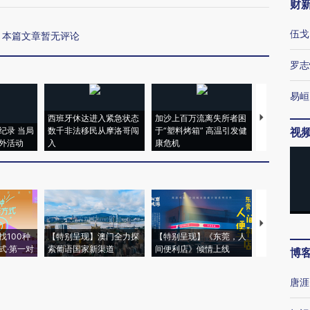
财
伍戈
本篇文章暂无评论
罗志
易峘
西班牙休达进入紧急状态
加沙上百万流离失所者困
视线｜HYR
纪录 当局
数千非法移民从摩洛哥闯
于“塑料烤箱” 高温引发健
术：是什么
视
外活动
入
康危机
心“花钱找虐
【推广】走
找100种
【特别呈现】澳门全力探
【特别呈现】《东莞，人
会，让数智科
式·第一对
索葡语国家新渠道
间便利店》倾情上线
业
博
唐涯