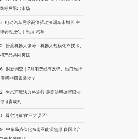
商标后退出市场
6
电动汽车需求高涨驱动澳洲车市增长 中
牌表现强劲｜出海·汽车
00
普渡机器人张涛：机器人规模化靠技术、
和产品共同突破
56
财新调查｜7月消费或有反弹、出口维持
 受哪些因素带动？
42
生态环境法典将施行 最高法明确新旧法
与追责规则
0
看空消费的“三大误区”
59
中东局势催化东南亚能源焦虑 多国出台
新政加速转型