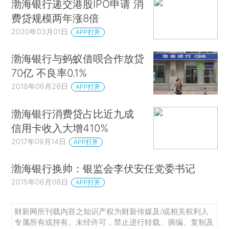
渤海银行递交港股IPO申请 消
费贷规模两年涨8倍
2020年03月01日
APP打开
渤海银行与蚂蚁借呗合作放贷
70亿 不良率0.1%
2018年06月28日
APP打开
渤海银行消费贷占比近九成
信用卡收入大增410%
2017年09月14日
APP打开
渤海银行换帅：银监会李伏安任党委书记
2015年06月08日
APP打开
财新网所刊载内容之知识产权为财新传媒及/或相关权利人
专属所有或持有。未经许可，禁止进行转载、摘编、复制及