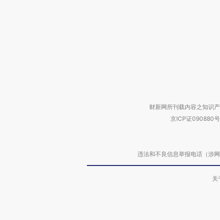
财新网所刊载内容之知识产
京ICP证090880号
违法和不良信息举报电话（涉网络暴力有
关