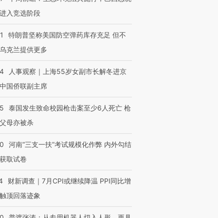
进入竞选阶段
1
特朗普坚称美国防空弹药库存充足 但不
乌克兰提供更多
24
人事观察｜上海55岁女副市长解冬进京
中国侨联副主席
45
泰国发生致命校园枪击案至少6人死亡 枪
父母亦被杀
40
河南“三支一扶”考试规模化作弊 内外勾结
获取试卷
4
财新调查｜7月CPI或继续降温 PPI同比增
触顶回落迹象
00
普渡张涛：从专用机器人切入人形，更具