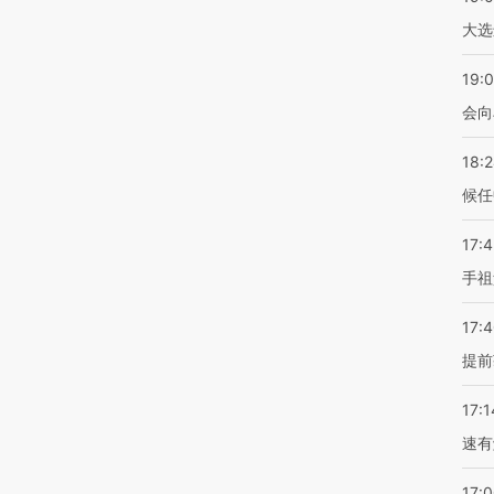
大选
19:0
会向
18:
候任
17:
手祖
17:
提前
17:1
速有
17: