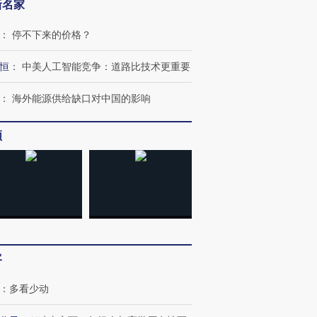
新名家
：
停不下来的价格？
恒
：
中美人工智能竞争：道路比技术更重要
：
海外能源供给缺口对中国的影响
频
客
：
多看少动
跨国走私7万
视线｜被称为“蟑螂”的印
视线｜“入侵”还是“人道危