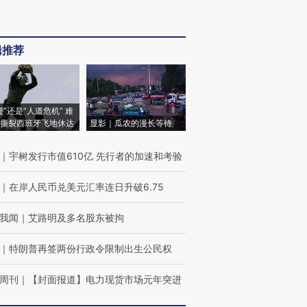
辑推荐
侵”还是“人道危机” 难
撕裂西班牙飞地休达
显影｜瓜农的漫长等待
｜
宇树发行市值610亿 先行者的加速和考验
｜
在岸人民币兑美元汇率连日升破6.75
我闻
｜
艾路明及多名股东被拘
｜
特朗普再签两份行政令限制出生公民权
周刊
｜
【封面报道】电力现货市场元年突进