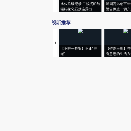
水位跌破纪录 二战沉船与
韩国高温创百年
猛犸象化石接连露出
警告停止一切户
视听推荐
【不唯一答案】不止“养
【特别呈现】寻
老”
有意思的生活方