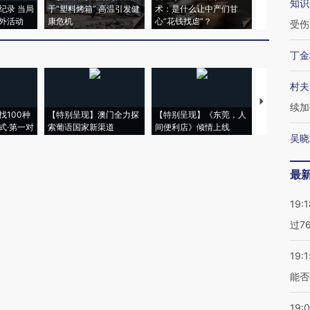
知识
纪录 当局
于“塑料烤箱” 高温引发健
术：是什么让中产们甘
粒摇头丸 尿
外活动
康危机
心“花钱找虐”？
毒品
受伤
丁金
村夫
【推广】走
续加
找100种
【特别呈现】澳门全力探
【特别呈现】《东莞，人
会，让数智科
式·第一对
索葡语国家新渠道
间便利店》倾情上线
业
吴晓
最
19:1
过7
19:1
能否
19: