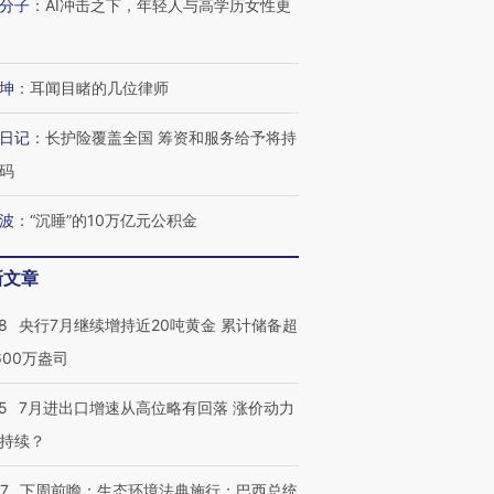
分子
：
AI冲击之下，年轻人与高学历女性更
检体内含3种
度Z世代 用街头抗争将教
机”？难民潮撕裂西班牙
秘鲁纳斯
育部长拱下台
飞地休达
13人遇难
坤
：
耳闻目睹的几位律师
日记
：
长护险覆盖全国 筹资和服务给予将持
进第四届链博
【商旅对话】华住集团
码
技“链”接产
【特别呈现】寻找100种
CFO：不靠规模取胜，华
【特别呈
有意思的生活方式·第三对
住三大增长引擎是什么？
有意思的
波
：
“沉睡”的10万亿元公积金
新文章
8
央行7月继续增持近20吨黄金 累计储备超
600万盎司
5
7月进出口增速从高位略有回落 涨价动力
持续？
07
下周前瞻：生态环境法典施行；巴西总统