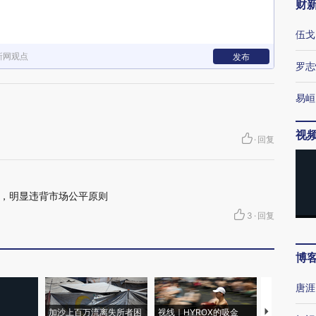
财
伍戈
新网观点
发布
罗志
易峘
视
·
回复
，明显违背市场公平原则
3
·
回复
博
唐涯
加沙上百万流离失所者困
视线｜HYROX的吸金
马航飞行员