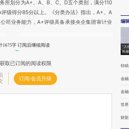
所划分为A+、A、B、C、D五个类别，满分110
A评级得分85分以上。《分类办法》指出，A+、A
编
公司业务能力，A+评级具备承接央企集团审计业
1675字 订阅后继续阅读
“入
民潮
获取已订阅的阅读权限
特稿
员
订阅/会员升级
金融
文
金融
世界
财新