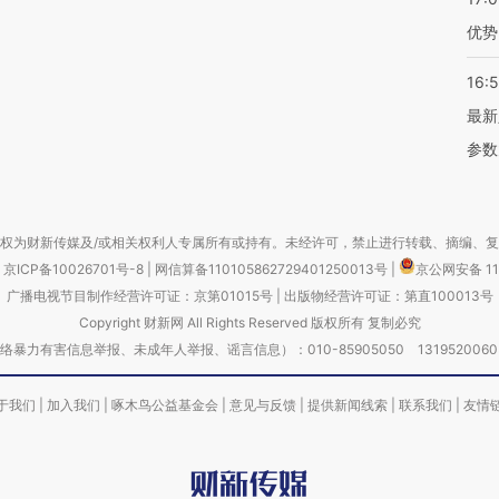
优势
16:
最新
参数
权为财新传媒及/或相关权利人专属所有或持有。未经许可，禁止进行转载、摘编、
京ICP备10026701号-8
|
网信算备110105862729401250013号
|
京公网安备 11
广播电视节目制作经营许可证：京第01015号
|
出版物经营许可证：第直100013号
Copyright 财新网 All Rights Reserved 版权所有 复制必究
害信息举报、未成年人举报、谣言信息）：010-85905050 13195200605 举报邮
于我们
|
加入我们
|
啄木鸟公益基金会
|
意见与反馈
|
提供新闻线索
|
联系我们
|
友情