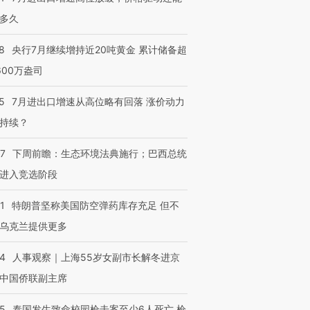
多久
8
央行7月继续增持近20吨黄金 累计储备超
600万盎司
5
7月进出口增速从高位略有回落 涨价动力
持续？
07
下周前瞻：生态环境法典施行；巴西总统
进入竞选阶段
1
特朗普坚称美国防空弹药库存充足 但不
乌克兰提供更多
24
人事观察｜上海55岁女副市长解冬进京
中国侨联副主席
45
泰国发生致命校园枪击案至少6人死亡 枪