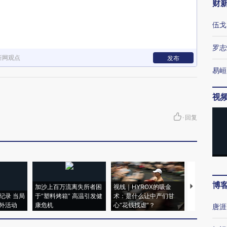
财
伍戈
罗志
新网观点
发布
易峘
视
·
回复
博
加沙上百万流离失所者困
视线｜HYROX的吸金
马航飞行员
纪录 当局
于“塑料烤箱” 高温引发健
术：是什么让中产们甘
粒摇头丸 尿
外活动
康危机
心“花钱找虐”？
毒品
唐涯