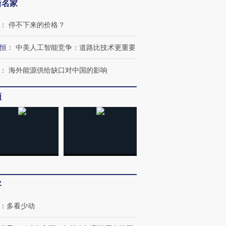
新名家
：
停不下来的价格？
恒
：
中美人工智能竞争：道路比技术更重要
：
海外能源供给缺口对中国的影响
频
客
跨国走私7万
视线｜被称为“蟑螂”的印
视线｜“入侵”还是“人道危
检体内含3种
度Z世代 用街头抗争将教
机”？难民潮撕裂西班牙
秘鲁纳斯
育部长拱下台
飞地休达
13人遇难
：
多看少动