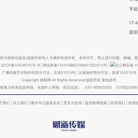
手祖
17:
提前
权为财新传媒及/或相关权利人专属所有或持有。未经许可，禁止进行转载、摘编、
京ICP备10026701号-8
|
网信算备110105862729401250013号
|
京公网安备 11
广播电视节目制作经营许可证：京第01015号
|
出版物经营许可证：第直100013号
Copyright 财新网 All Rights Reserved 版权所有 复制必究
害信息举报、未成年人举报、谣言信息）：010-85905050 13195200605 举报邮
于我们
|
加入我们
|
啄木鸟公益基金会
|
意见与反馈
|
提供新闻线索
|
联系我们
|
友情