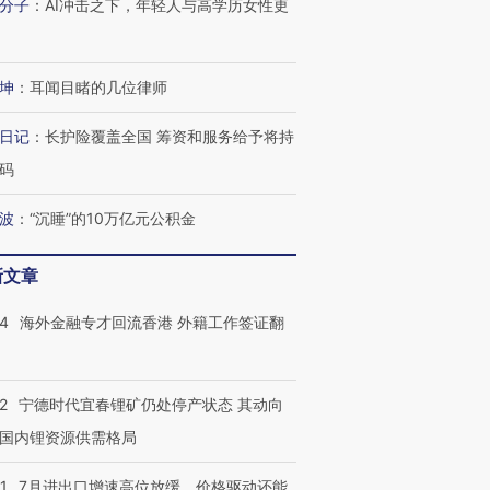
分子
：
AI冲击之下，年轻人与高学历女性更
进第四届链博
【商旅对话】华住集团
坤
：
耳闻目睹的几位律师
技“链”接产
【特别呈现】寻找100种
CFO：不靠规模取胜，华
【特别呈
有意思的生活方式·第三对
住三大增长引擎是什么？
有意思的
日记
：
长护险覆盖全国 筹资和服务给予将持
码
波
：
“沉睡”的10万亿元公积金
新文章
14
海外金融专才回流香港 外籍工作签证翻
2
宁德时代宜春锂矿仍处停产状态 其动向
国内锂资源供需格局
1
7月进出口增速高位放缓，价格驱动还能