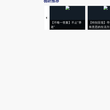
视听推荐
【不唯一答案】不止“养
【特别呈现】寻
老”
有意思的生活方