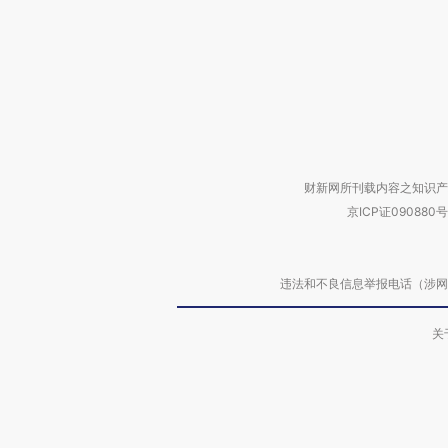
财新网所刊载内容之知识产
京ICP证090880号
违法和不良信息举报电话（涉网络暴力有
关