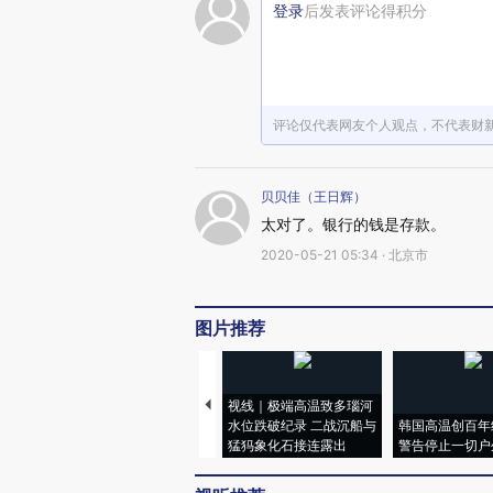
登录
后发表评论得积分
评论仅代表网友个人观点，不代表财
贝贝佳（王日辉）
太对了。银行的钱是存款。
2020-05-21 05:34 · 北京市
图片推荐
视线｜极端高温致多瑙河
水位跌破纪录 二战沉船与
韩国高温创百年
猛犸象化石接连露出
警告停止一切户