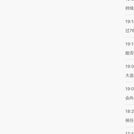
持续
19:1
过7
19:1
能否
19:
大选
19:0
会向
18:
候任
17: