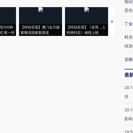
知识
受伤
【推广】走
丁金
找100种
【特别呈现】澳门全力探
【特别呈现】《东莞，人
会，让数智科
式·第一对
索葡语国家新渠道
间便利店》倾情上线
业
村夫
续加
吴晓
最
20:
倍
20:1
影响
19:5