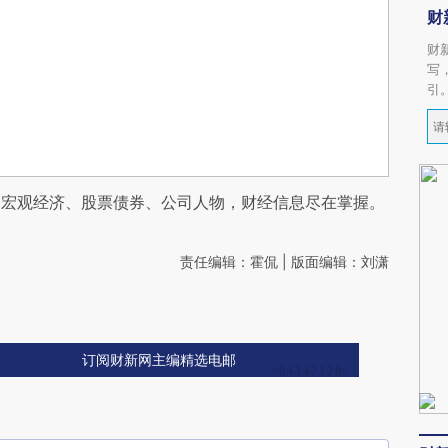
财
财
写
引
阅宏观经济、股票债券、公司人物，财经信息尽在掌握。
责任编辑：霍侃 | 版面编辑：刘潇
订阅财新网主编精选电邮