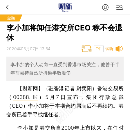
金融
李小加将卸任港交所CEO 称不会退
休
2020年05月07日 13:54
试听
T中
李小加的个人动向一直受到香港市场关注，他曾于半
年前减持自己所持逾半数股份
【财新网】（驻香港记者 尉奕阳）
香港交易所
（
00388.HK
）5月7日宣布，集团行政总裁
（CEO）
李小加
将于本期合约届满后不再续约。港
交所已着手寻找继任者。
李小加是港交所自2000年上市以来，在任时