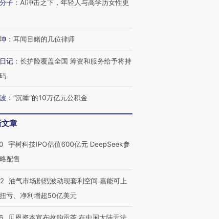
分子
：
AI冲击之下，年轻人与高学历女性更
坤
：
耳闻目睹的几位律师
日记
：
长护险覆盖全国 筹资和服务给予将持
码
波
：
“沉睡”的10万亿元公积金
新文章
0
宇树科技IPO估值600亿元 DeepSeek参
略配售
22
油气市场剧烈波动现套利空间 嘉能可上
扭亏、净利增超50亿美元
6
贝恩资本宣布收购贡茶 在中国大陆无法