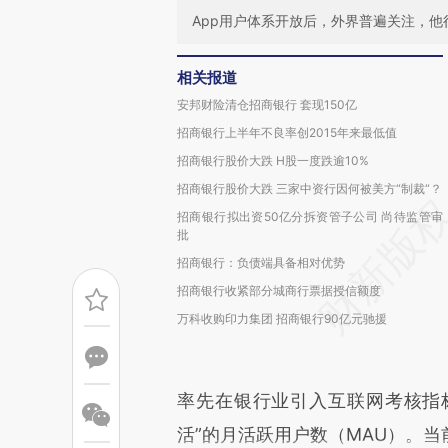
App用户体系开放后，外界普遍关注，
相关报道
安邦财险清仓招商银行 套现150亿
招商银行上半年不良率创2015年来最低值
招商银行股价大跌 H股一度跌逾10%
招商银行股价大跌 三家中资行因何被美方“制裁“？
招商银行拟出资50亿分拆资管子公司 尚待监管审
批
招商银行：负债端具备相对优势
招商银行收紧部分城商行票据授信额度
万科收购印力集团 招商银行90亿元驰援
率先在银行业引入互联网考核指标
活”的月活跃用户数（MAU）。