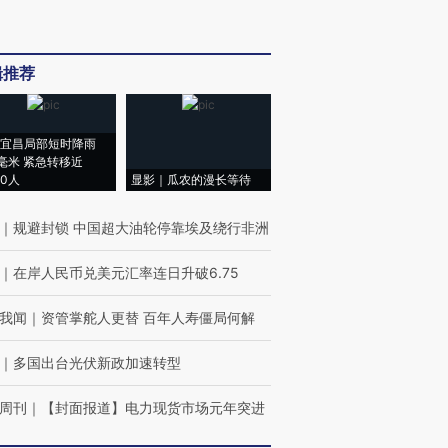
辑推荐
宜昌局部短时降雨
8毫米 紧急转移近
00人
显影｜瓜农的漫长等待
｜
规避封锁 中国超大油轮停靠埃及绕行非洲
｜
在岸人民币兑美元汇率连日升破6.75
我闻
｜
资管掌舵人更替 百年人寿僵局何解
｜
多国出台光伏新政加速转型
周刊
｜
【封面报道】电力现货市场元年突进