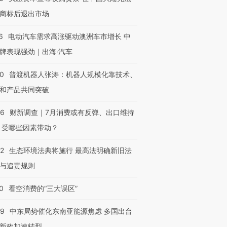
商标后退出市场
6
电动汽车需求高涨驱动澳洲车市增长 中
牌表现强劲｜出海·汽车
00
普渡机器人张涛：机器人规模化靠技术、
和产品共同突破
56
财新调查｜7月消费或有反弹、出口维持
 受哪些因素带动？
42
生态环境法典将施行 最高法明确新旧法
与追责规则
0
看空消费的“三大误区”
59
中东局势催化东南亚能源焦虑 多国出台
新政加速转型