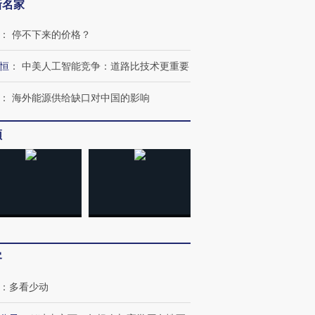
新名家
：
停不下来的价格？
恒
：
中美人工智能竞争：道路比技术更重要
：
海外能源供给缺口对中国的影响
OX的吸金
频
马航飞行员跨国走私7万
视线｜被称为“蟑螂”的印
让中产们甘
粒摇头丸 尿检体内含3种
度Z世代 用街头抗争将教
秘鲁纳斯
”？
毒品
育部长拱下台
13人遇难
进第四届链博
【商旅对话】华住集团
技“链”接产
【特别呈现】寻找100种
CFO：不靠规模取胜，华
【特别呈
客
有意思的生活方式·第三对
住三大增长引擎是什么？
有意思的
：
多看少动