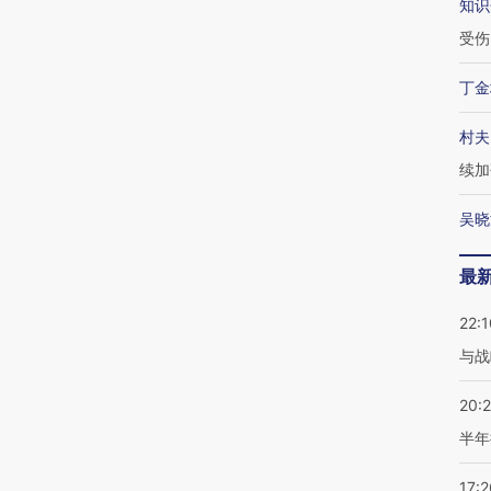
知识
受伤
丁金
村夫
续加
吴晓
最
22:1
与战
20:
半年
17:2