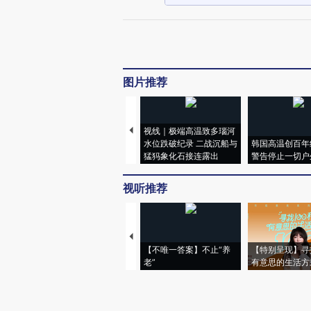
图片推荐
视线｜极端高温致多瑙河
水位跌破纪录 二战沉船与
韩国高温创百年
猛犸象化石接连露出
警告停止一切户
视听推荐
【不唯一答案】不止“养
【特别呈现】寻
老”
有意思的生活方