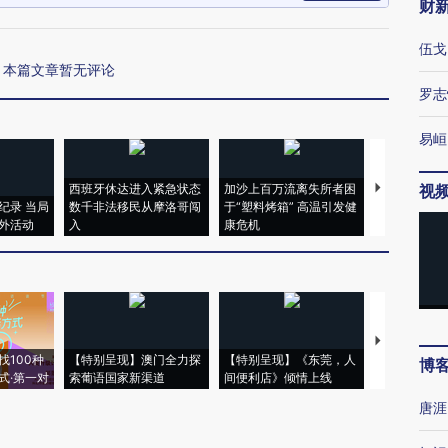
财
伍戈
本篇文章暂无评论
罗志
易峘
西班牙休达进入紧急状态
加沙上百万流离失所者困
视线｜HYR
视
纪录 当局
数千非法移民从摩洛哥闯
于“塑料烤箱” 高温引发健
术：是什么
外活动
入
康危机
心“花钱找虐
【推广】走
找100种
【特别呈现】澳门全力探
【特别呈现】《东莞，人
会，让数智科
博
式·第一对
索葡语国家新渠道
间便利店》倾情上线
业
唐涯