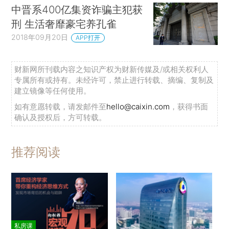
中晋系400亿集资诈骗主犯获
刑 生活奢靡豪宅养孔雀
2018年09月20日
APP打开
财新网所刊载内容之知识产权为财新传媒及/或相关权利人
专属所有或持有。未经许可，禁止进行转载、摘编、复制及
建立镜像等任何使用。
如有意愿转载，请发邮件至
hello@caixin.com
，获得书面
确认及授权后，方可转载。
推荐阅读
私房课