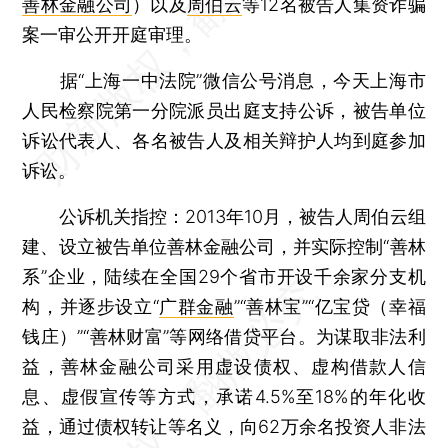
善林金融公司
）以及
周伯云
等12名被告人集资诈骗
案一审公开开庭审理。
据“上海一中法院”微信公号消息，今天上海市
人民检察院第一分院派员出庭支持公诉，被告单位
诉讼代表人、各名被告人及相关辩护人均到庭参加
诉讼。
公诉机关指控：2013年10月，被告人周伯云组
建、设立被告单位善林金融公司，并实际控制“善林
系”企业，陆续在全国29个省市开设千余家分支机
构，并逐步设立“
广群金融
”“善林宝”“亿宝贷（幸福
钱庄）”“善林财富”等网络借贷平台。为谋取非法利
益，善林金融公司采用虚设债权、虚构借款人信
息、虚假宣传等方式，承诺4.5%至18%的年化收
益，通过债权转让等名义，向62万余名投资人非法