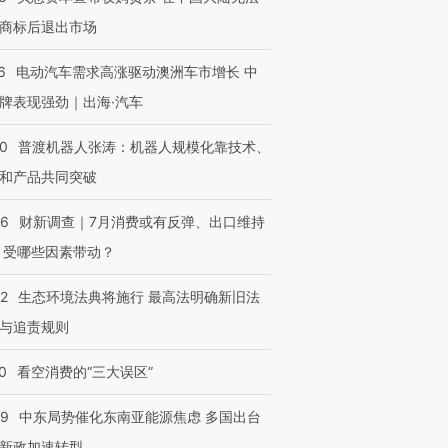
商标后退出市场
6
电动汽车需求高涨驱动澳洲车市增长 中
牌表现强劲｜出海·汽车
00
普渡机器人张涛：机器人规模化靠技术、
和产品共同突破
56
财新调查｜7月消费或有反弹、出口维持
 受哪些因素带动？
42
生态环境法典将施行 最高法明确新旧法
与追责规则
0
看空消费的“三大误区”
59
中东局势催化东南亚能源焦虑 多国出台
新政加速转型