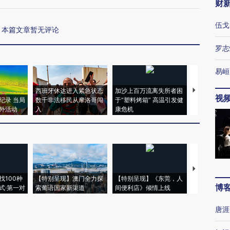
财
伍戈
本篇文章暂无评论
罗志
易峘
西班牙休达进入紧急状态
加沙上百万流离失所者困
视线｜HYR
视
纪录 当局
数千非法移民从摩洛哥闯
于“塑料烤箱” 高温引发健
术：是什么
外活动
入
康危机
心“花钱找虐
【推广】走
找100种
【特别呈现】澳门全力探
【特别呈现】《东莞，人
会，让数智科
博
式·第一对
索葡语国家新渠道
间便利店》倾情上线
业
唐涯