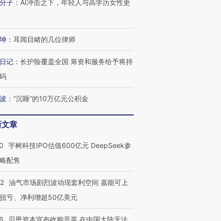
分子
：
AI冲击之下，年轻人与高学历女性更
坤
：
耳闻目睹的几位律师
日记
：
长护险覆盖全国 筹资和服务给予将持
码
波
：
“沉睡”的10万亿元公积金
新文章
0
宇树科技IPO估值600亿元 DeepSeek参
略配售
22
油气市场剧烈波动现套利空间 嘉能可上
扭亏、净利增超50亿美元
6
贝恩资本宣布收购贡茶 在中国大陆无法