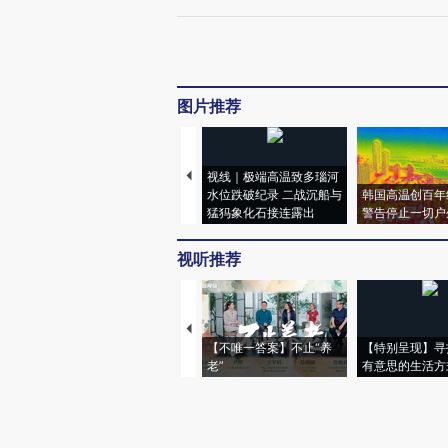
图片推荐
视线｜极端高温致多瑙河
水位跌破纪录 二战沉船与
韩国高温创百年
猛犸象化石接连露出
警告停止一切户
视听推荐
【不唯一答案】不止“养
【特别呈现】寻
老”
有意思的生活方