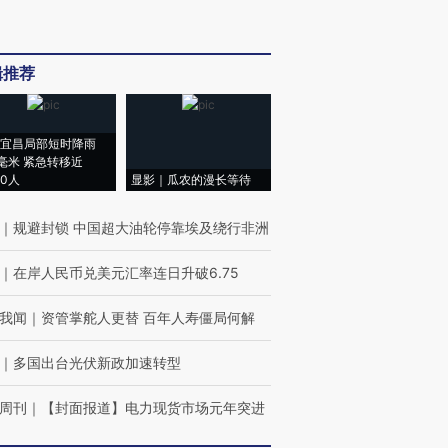
辑推荐
宜昌局部短时降雨
8毫米 紧急转移近
00人
显影｜瓜农的漫长等待
｜
规避封锁 中国超大油轮停靠埃及绕行非洲
｜
在岸人民币兑美元汇率连日升破6.75
我闻
｜
资管掌舵人更替 百年人寿僵局何解
｜
多国出台光伏新政加速转型
周刊
｜
【封面报道】电力现货市场元年突进