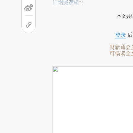
门增减逻辑
”）
本文共计
登录
后
财新通会
可畅读全