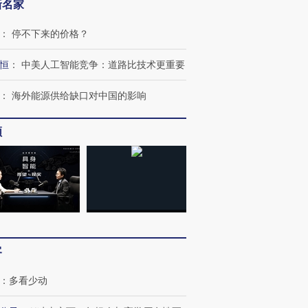
新名家
：
停不下来的价格？
恒
：
中美人工智能竞争：道路比技术更重要
：
海外能源供给缺口对中国的影响
OX的吸金
马航飞行员跨国走私7万
视线｜被称为“蟑螂”的印
频
让中产们甘
粒摇头丸 尿检体内含3种
度Z世代 用街头抗争将教
秘鲁纳斯
”？
毒品
育部长拱下台
13人遇难
进第四届链博
【商旅对话】华住集团
技“链”接产
【特别呈现】寻找100种
CFO：不靠规模取胜，华
【特别呈
客
有意思的生活方式·第三对
住三大增长引擎是什么？
有意思的
：
多看少动