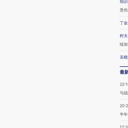
知识
受伤
丁金
村夫
续加
吴晓
最
22:1
与战
20:
半年
17:2