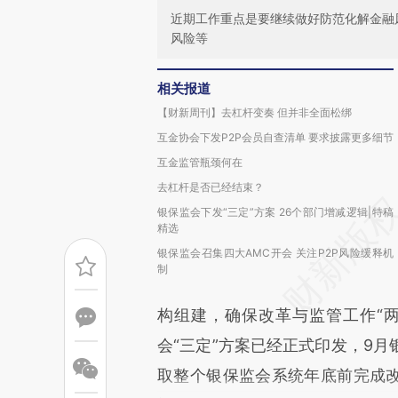
近期工作重点是要继续做好防范化解金融
风险等
相关报道
【财新周刊】去杠杆变奏 但并非全面松绑
互金协会下发P2P会员自查清单 要求披露更多细节
互金监管瓶颈何在
去杠杆是否已经结束？
银保监会下发“三定”方案 26个部门增减逻辑|特稿
精选
银保监会召集四大AMC开会 关注P2P风险缓释机
制
构组建，确保改革与监管工作“
会“三定”方案已经正式印发，9
取整个银保监会系统年底前完成改