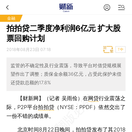
金融
拍拍贷二季度净利润6亿元 扩大股
票回购计划
2018年08月23日 07:18
T中
监管的不确定性及行业震荡，导致平台对借贷规模展
望作出了调整；质保金余额36亿元，占受此保护未偿
还贷款总额的17.8%
【财新网】（记者 吴雨俭）
在
网贷
行业震荡之
际，P2P平台
拍拍贷
（NYSE：PPDF）依然交出了
一份不错的成绩单。
北京时间8月22日晚间，拍拍贷发布了其2018