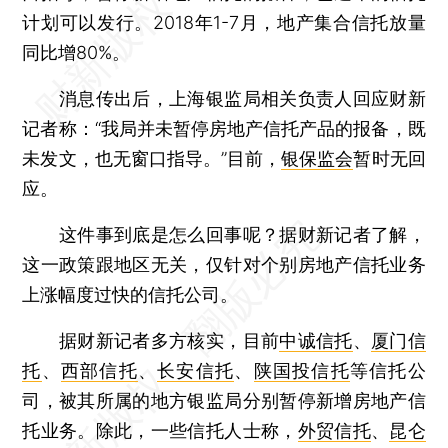
计划可以发行。2018年1-7月，地产集合信托放量
同比增80%。
消息传出后，上海银监局相关负责人回应财新
记者称：“我局并未暂停房地产信托产品的报备，既
未发文，也无窗口指导。”目前，
银保监会
暂时无回
应。
这件事到底是怎么回事呢？据财新记者了解，
这一政策跟地区无关，仅针对个别房地产信托业务
上涨幅度过快的信托公司。
据财新记者多方核实，目前
中诚信托
、
厦门信
托
、
西部信托
、
长安信托
、
陕国投信托
等信托公
司，被其所属的地方银监局分别暂停新增房地产信
托业务。除此，一些信托人士称，
外贸信托
、
昆仑