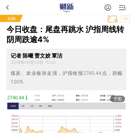
金融
T中
今日收盘：尾盘再跳水 沪指周线转
阴周跌逾4%
记者 陈曦 曹文姣 覃洁
2018年08月03日 15:00
煤炭、农业板块走强，沪指收报2740.44点，跌幅
1.00%
原图