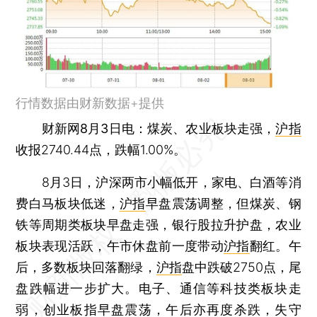
行情数据由财新数据+提供
财新网8月3日电
：煤炭、农业板块走强，
沪指
收报2740.44点，跌幅1.00%。
8月3日，沪深两市小幅低开，家电、白酒等消
费白马板块低迷，
沪指
早盘震荡调整，但煤炭、钢
铁等周期类板块早盘走强，银行股拉升护盘，农业
板块表现活跃，午市休盘前一度带动
沪指
翻红。午
后，多数板块回落翻绿，
沪指
盘中跌破2750点，尾
盘跌幅进一步扩大。电子、通信等科技类板块走
弱，
创业板指
早盘震荡，午后亦再度杀跌，失守