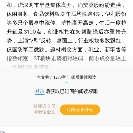
和，沪深两市早盘集体高开。消费类股纷纷走强，
休闲服务、食品饮料板块午后均涨逾4%，
伊利股份
等多只个股盘中涨停。
沪指
高开高走，午后一度拉
升触及3100点，
创业板指
在短暂翻绿后亦重拾升
势，上演“V型”反转。盘面上，行业板块多数飘红，
仅国防军工微跌。题材概念方面，乳业、新零售等
指数领涨，ST板块走势相对较弱。两市成交量较上
一交易日略有缩量。
本文共计1270字 订阅后继续阅读
登录
后获取已订阅的阅读权限
财新通会员
订阅/会员升级
可畅读全文