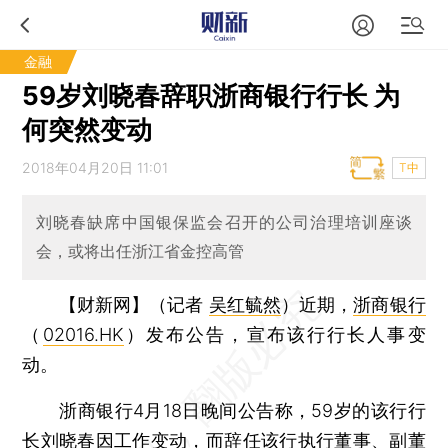
金融
59岁刘晓春辞职浙商银行行长 为
何突然变动
2018年04月20日 11:01
T中
刘晓春缺席中国银保监会召开的公司治理培训座谈
会，或将出任浙江省金控高管
【财新网】（记者
吴红毓然
）
近期，
浙商银行
（
02016.HK
）发布公告，宣布该行行长人事变
动。
浙商银行4月18日晚间公告称，59岁的该行行
长
刘晓春
因工作变动，而辞任该行执行董事、副董