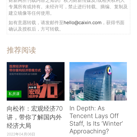
财新网所刊载内容之知识产权为财新传媒及/或相关权利人
专属所有或持有。未经许可，禁止进行转载、摘编、复制及
建立镜像等任何使用。
如有意愿转载，请发邮件至
hello@caixin.com
，获得书面
确认及授权后，方可转载。
推荐阅读
私房课
In Depth: As
向松祚：宏观经济70
Tencent Lays Off
讲，带你了解国内外
Staff, Is Its ‘Winter’
经济大局
Approaching?
2022年04月06日