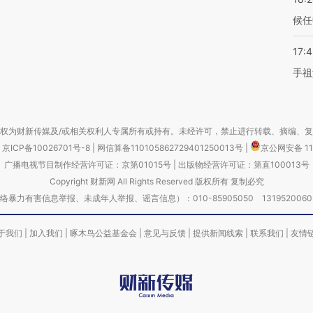
候任
17:
手祖
权为财新传媒及/或相关权利人专属所有或持有。未经许可，禁止进行转载、摘编、
京ICP备10026701号-8
|
网信算备110105862729401250013号
|
京公网安备 11
广播电视节目制作经营许可证：京第01015号
|
出版物经营许可证：第直100013号
Copyright 财新网 All Rights Reserved 版权所有 复制必究
害信息举报、未成年人举报、谣言信息）：010-85905050 13195200605 举报邮
于我们
|
加入我们
|
啄木鸟公益基金会
|
意见与反馈
|
提供新闻线索
|
联系我们
|
友情