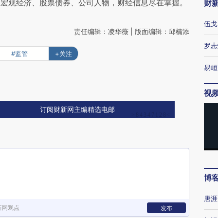
阅宏观经济、股票债券、公司人物，财经信息尽在掌握。
财
伍戈
责任编辑：凌华薇 | 版面编辑：邱楠添
罗志
#监管
+关注
易峘
视
订阅财新网主编精选电邮
博
唐涯
新网观点
发布