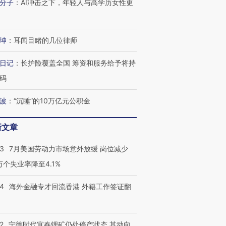
分子
：
AI冲击之下，年轻人与高学历女性更
坤
：
耳闻目睹的几位律师
日记
：
长护险覆盖全国 筹资和服务给予将持
码
跨国走私7万
视线｜被称为“蟑螂”的印
视线｜“入侵”还是“人道危
检体内含3种
度Z世代 用街头抗争将教
机”？难民潮撕裂西班牙
秘鲁纳斯
波
：
“沉睡”的10万亿元公积金
育部长拱下台
飞地休达
13人遇难
新文章
43
7月美国劳动力市场意外放缓 岗位减少
3万个失业率降至4.1%
进第四届链博
【商旅对话】华住集团
技“链”接产
【特别呈现】寻找100种
CFO：不靠规模取胜，华
【特别呈
有意思的生活方式·第三对
住三大增长引擎是什么？
有意思的
14
海外金融专才回流香港 外籍工作签证翻
2
宁德时代宜春锂矿仍处停产状态 其动向