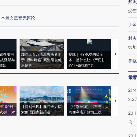
知识
受伤
本篇文章暂无评论
丁金
村夫
续加
致多瑙河
加沙上百万流离失所者困
视线｜HYROX的吸金
马航飞行员
二战沉船与
于“塑料烤箱” 高温引发健
术：是什么让中产们甘
粒摇头丸 尿
吴晓
露出
康危机
心“花钱找虐”？
毒品
最
21:
2.
【推广】走
找100种
【特别呈现】澳门全力探
【特别呈现】《东莞，人
会，让数智科
式·第一对
索葡语国家新渠道
间便利店》倾情上线
业
20:
倍
20:1