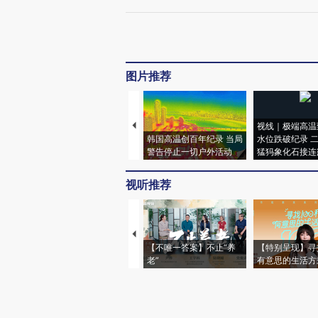
图片推荐
视线｜极端高温
韩国高温创百年纪录 当局
水位跌破纪录 
警告停止一切户外活动
猛犸象化石接连
视听推荐
【不唯一答案】不止“养
【特别呈现】寻
老”
有意思的生活方