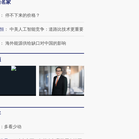
新名家
：
停不下来的价格？
恒
：
中美人工智能竞争：道路比技术更重要
：
海外能源供给缺口对中国的影响
频
客
：
多看少动