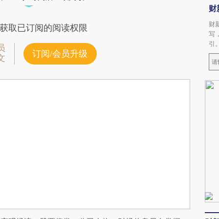
财
财
获取已订阅的阅读权限
写
引
员
订阅/会员升级
文