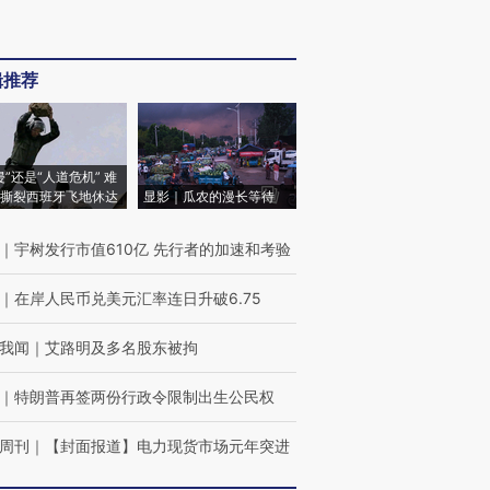
辑推荐
侵”还是“人道危机” 难
撕裂西班牙飞地休达
显影｜瓜农的漫长等待
｜
宇树发行市值610亿 先行者的加速和考验
｜
在岸人民币兑美元汇率连日升破6.75
我闻
｜
艾路明及多名股东被拘
｜
特朗普再签两份行政令限制出生公民权
周刊
｜
【封面报道】电力现货市场元年突进