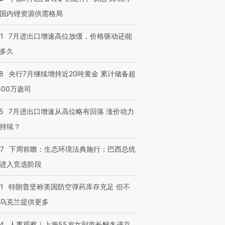
国内锂资源供需格局
1
7月进出口增速高位放缓，价格驱动还能
多久
8
央行7月继续增持近20吨黄金 累计储备超
600万盎司
5
7月进出口增速从高位略有回落 涨价动力
持续？
07
下周前瞻：生态环境法典施行；巴西总统
进入竞选阶段
1
特朗普坚称美国防空弹药库存充足 但不
乌克兰提供更多
24
人事观察｜上海55岁女副市长解冬进京