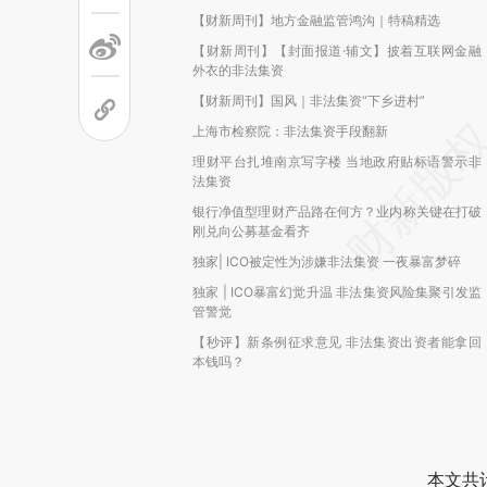
【财新周刊】地方金融监管鸿沟｜特稿精选
【财新周刊】【封面报道·辅文】披着互联网金融
外衣的非法集资
【财新周刊】国风｜非法集资“下乡进村”
上海市检察院：非法集资手段翻新
理财平台扎堆南京写字楼 当地政府贴标语警示非
法集资
银行净值型理财产品路在何方？业内称关键在打破
刚兑向公募基金看齐
独家| ICO被定性为涉嫌非法集资 一夜暴富梦碎
独家 | ICO暴富幻觉升温 非法集资风险集聚引发监
管警觉
【秒评】新条例征求意见 非法集资出资者能拿回
本钱吗？
本文共计