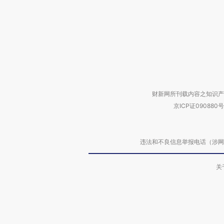
财新网所刊载内容之知识产
京ICP证090880号
违法和不良信息举报电话（涉网络暴力有
关