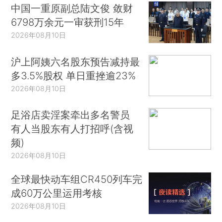
中国一重原副总陆文俊 敛财
6798万余元一审获刑15年
2026年08月10日
沪上阿姨六名股东预告减持最
多3.5%股权 单日重挫逾23%
2026年08月10日
足浴店卖淫案牵出多名警员
有人当股东有人打招呼(含视
频)
2026年08月10日
全球最快动车组CR450列车完
成60万公里运用考核
2026年08月10日