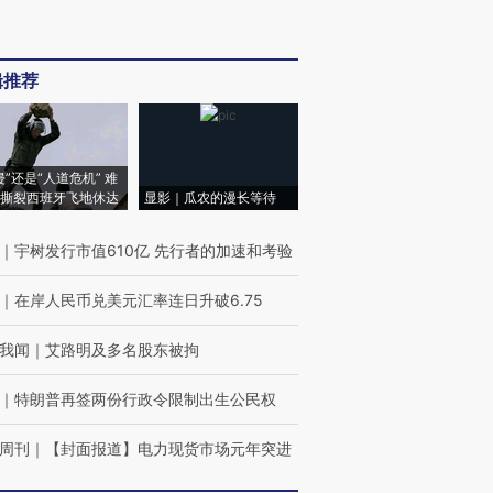
辑推荐
侵”还是“人道危机” 难
撕裂西班牙飞地休达
显影｜瓜农的漫长等待
｜
宇树发行市值610亿 先行者的加速和考验
｜
在岸人民币兑美元汇率连日升破6.75
我闻
｜
艾路明及多名股东被拘
｜
特朗普再签两份行政令限制出生公民权
周刊
｜
【封面报道】电力现货市场元年突进