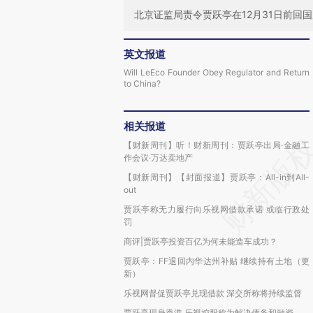
北京证监局责令贾跃亭在12月31日前回
英文报道
Will LeEco Founder Obey Regulator and Return
to China?
相关报道
【财新周刊】听！财新周刊：贾跃亭出局·金融工
作会议·万达卖地产
【财新周刊】【封面报道】贾跃亭：All-in到All-
out
贾跃亭称无力履行向乐视网借款承诺 或临行政处
罚
商评|贾跃亭投资百亿为何未能造车成功？
贾跃亭：FF退回内华达州补贴 继续持有土地（更
新）
乐视网督促贾跃亭兑现借款 深交所称将持续监督
贾跃亭现身香港 乐视控股称为解决债务和融资