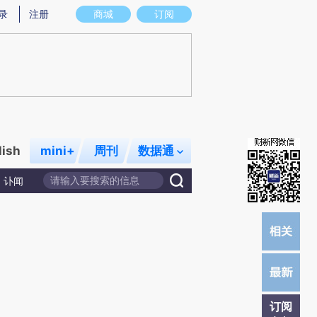
录
注册
商城
订阅
lish
mini+
周刊
数据通
讣闻
订阅