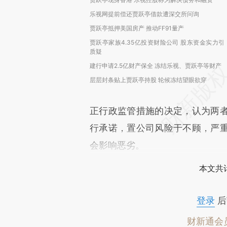
乐视网提前偿还贾跃亭借款遭深交所问询
贾跃亭抵押美国房产 推动FF91量产
贾跃亭家族4.35亿投资财险公司 股东资金实力引
质疑
建行申请2.5亿财产保全 冻结乐视、贾跃亭等财产
层层封条贴上贾跃亭持股 轮候冻结望眼欲穿
正行政监管措施的决定，认为两
行承诺，置公司风险于不顾，严
会影响恶劣。
本文共计
登录
后
财新通会