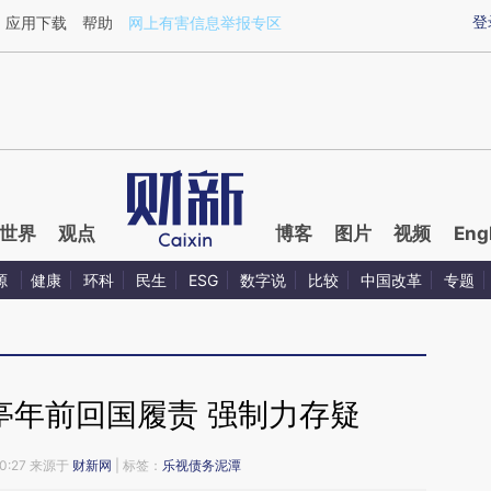
登
应用下载
帮助
网上有害信息举报专区
世界
观点
博客
图片
视频
Eng
源
健康
环科
民生
ESG
数字说
比较
中国改革
专题
亭年前回国履责 强制力存疑
10:27 来源于
财新网
| 标签：
乐视债务泥潭