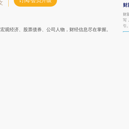
订阅/会员升级
文
财
财
写
引
阅宏观经济、股票债券、公司人物，财经信息尽在掌握。
责任编辑：陈慧颖 | 版面编辑：许金玲
订阅财新网主编精选电邮