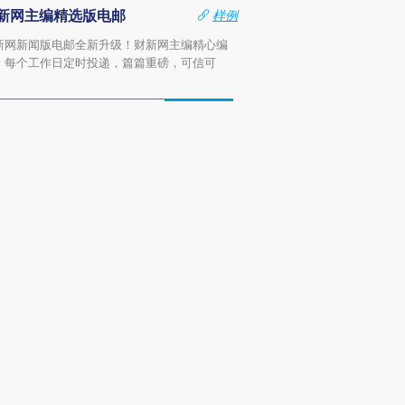
新网主编精选版电邮
样例
新网新闻版电邮全新升级！财新网主编精心编
，每个工作日定时投递，篇篇重磅，可信可
。
订阅